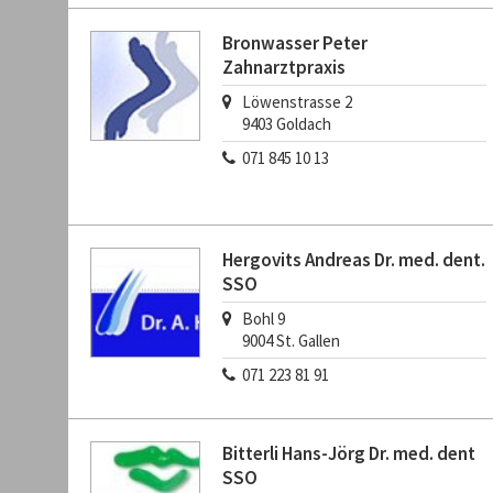
Bronwasser Peter
Zahnarztpraxis
Löwenstrasse 2
9403
Goldach
071 845 10 13
Hergovits Andreas Dr. med. dent.
SSO
Bohl 9
9004
St. Gallen
071 223 81 91
Bitterli Hans-Jörg Dr. med. dent
SSO