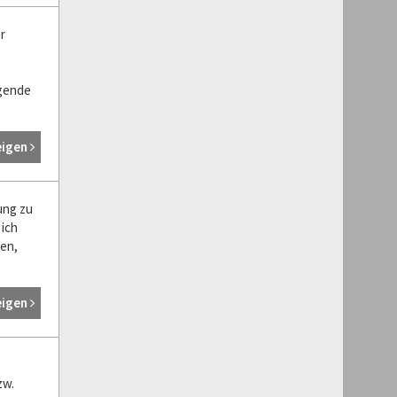
r
igende
eigen
ung zu
ich
en,
eigen
zw.