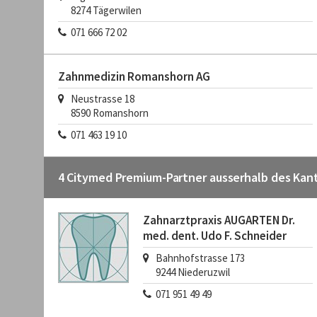
8274
Tägerwilen
071 666 72 02
Zahnmedizin Romanshorn AG
Neustrasse 18
8590
Romanshorn
071 463 19 10
4 Citymed Premium-Partner ausserhalb des Kan
Zahnarztpraxis AUGARTEN Dr.
med. dent. Udo F. Schneider
Bahnhofstrasse 173
9244
Niederuzwil
071 951 49 49