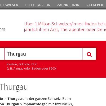
EITSWESEN
PFLEGE & REHA
ZAHNMEDIZIN
RATGEBER
Über 1 Million Schweizer/innen finden bei 
jährlich ihren Arzt, Therapeuten oder Diens
DER
Kanton, Ort oder PLZ
(z.B. Aargau oder Baden oder 8500)
 Thurgau
ie in Thurgau
und der ganzen Schweiz. Beim
on Thurgau 5 Implantologen
mit Interviews,