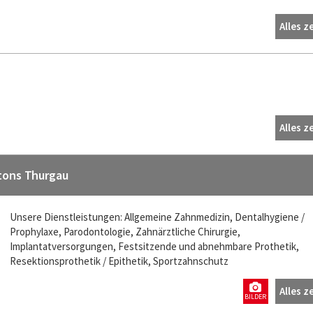
Alles z
Alles z
tons Thurgau
Unsere Dienstleistungen: Allgemeine Zahnmedizin, Dentalhygiene /
Prophylaxe, Parodontologie, Zahnärztliche Chirurgie,
Implantatversorgungen, Festsitzende und abnehmbare Prothetik,
Resektionsprothetik / Epithetik, Sportzahnschutz
Alles z
BILDER