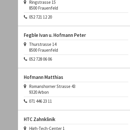
Ringstrasse 15
8500
Frauenfeld
052 721 12 20
Fegble Ivan u. Hofmann Peter
Thurstrasse 14
8500
Frauenfeld
052 728 06 06
Hofmann Matthias
Romanshorner Strasse 43
9320
Arbon
071 446 23 11
HTC Zahnklinik
High-Tech-Center 1