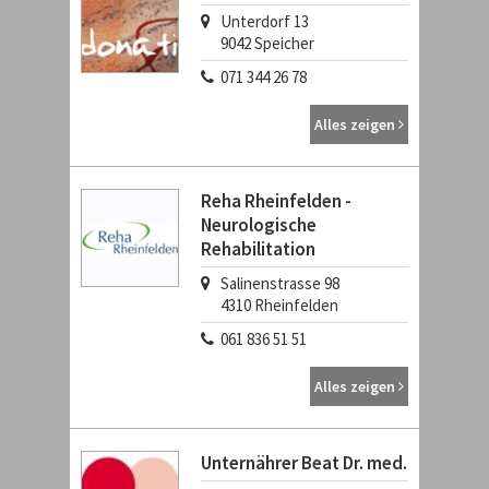
Unterdorf 13
9042
Speicher
071 344 26 78
Alles zeigen
Reha Rheinfelden -
Neurologische
Rehabilitation
Salinenstrasse 98
4310
Rheinfelden
061 836 51 51
Alles zeigen
Unternährer Beat Dr. med.