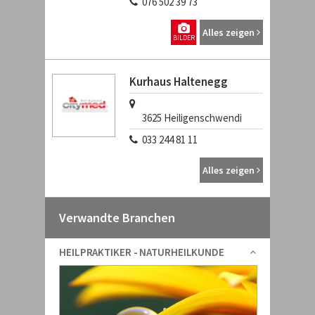
076 502 39 73
Alles zeigen
BILDER
Kurhaus Haltenegg
3625
Heiligenschwendi
033 244 81 11
Alles zeigen
Verwandte Branchen
HEILPRAKTIKER - NATURHEILKUNDE