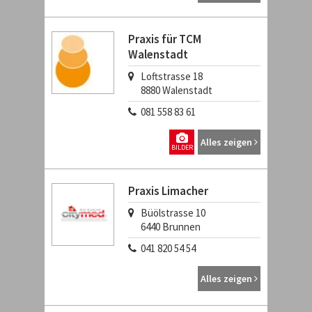
Praxis für TCM
Walenstadt
Loftstrasse 18
8880
Walenstadt
081 558 83 61
Alles zeigen
BILDER
Praxis Limacher
Büölstrasse 10
6440
Brunnen
041 820 54 54
Alles zeigen