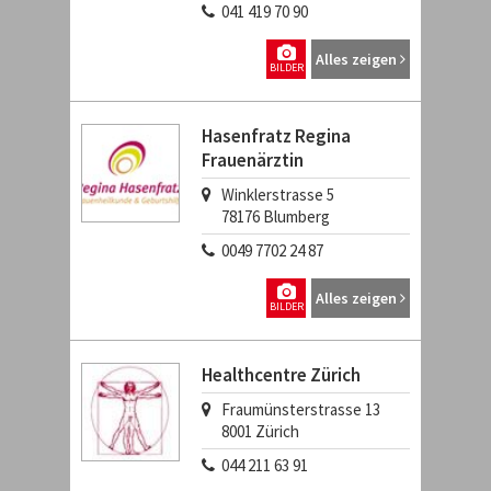
041 419 70 90
Alles zeigen
BILDER
Hasenfratz Regina
Frauenärztin
Winklerstrasse 5
78176
Blumberg
0049 7702 24 87
Alles zeigen
BILDER
Healthcentre Zürich
Fraumünsterstrasse 13
8001
Zürich
044 211 63 91