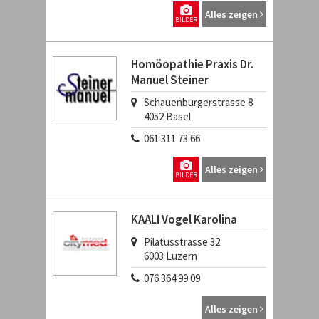
Alles zeigen
BILDER
Homöopathie Praxis Dr.
Manuel Steiner
Schauenburgerstrasse 8
4052
Basel
061 311 73 66
Alles zeigen
BILDER
KAALI Vogel Karolina
Pilatusstrasse 32
6003
Luzern
076 364 99 09
Alles zeigen