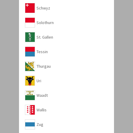
Schwyz
Solothurn
St. Gallen
Tessin
Thurgau
Uri
Waadt
Wallis
Zug