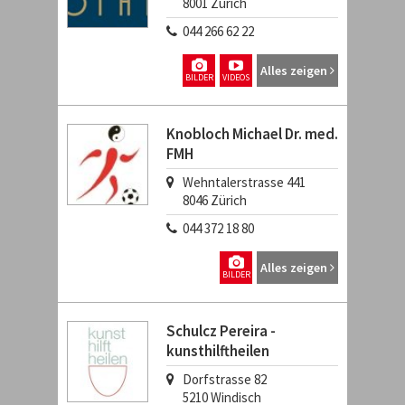
8001
Zürich
044 266 62 22
Alles zeigen
BILDER
VIDEOS
Knobloch Michael Dr. med.
FMH
Wehntalerstrasse 441
8046
Zürich
044 372 18 80
Alles zeigen
BILDER
Schulcz Pereira -
kunsthilftheilen
Dorfstrasse 82
5210
Windisch