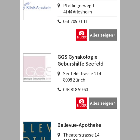
Pfeffingerweg 1
4144
Arlesheim
061 705 71 11
Alles zeigen
BILDER
GGS Gynäkologie
Geburshilfe Seefeld
Seefeldstrasse 214
8008
Zürich
043 818 59 60
Alles zeigen
BILDER
Bellevue-Apotheke
Theaterstrasse 14