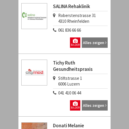
SALINA Rehaklinik
Roberstenstrasse 31
4310
Rheinfelden
061 836 66 66
Alles zeigen
BILDER
Tichy Ruth
Gesundheitspraxis
Stiftstrasse 1
6006
Luzern
041 410 06 44
Alles zeigen
BILDER
Donati Melanie