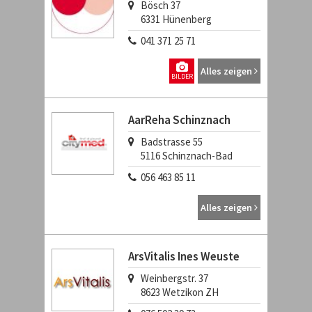
Bösch 37
6331
Hünenberg
041 371 25 71
Alles zeigen
BILDER
AarReha Schinznach
Badstrasse 55
5116
Schinznach-Bad
056 463 85 11
Alles zeigen
ArsVitalis Ines Weuste
Weinbergstr. 37
8623
Wetzikon ZH