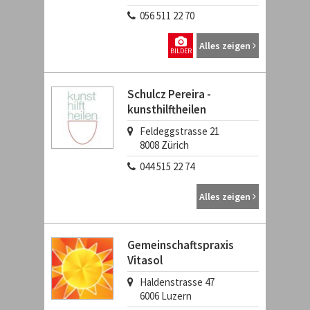
056 511 22 70
Alles zeigen
BILDER
Schulcz Pereira -
kunsthilftheilen
Feldeggstrasse 21
8008
Zürich
044 515 22 74
Alles zeigen
Gemeinschaftspraxis
Vitasol
Haldenstrasse 47
6006
Luzern