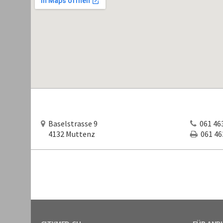
Baselstrasse 9
061 463
4132 Muttenz
061 463