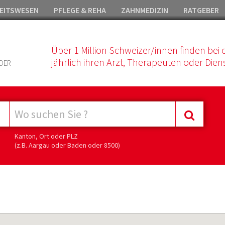
EITSWESEN
PFLEGE & REHA
ZAHNMEDIZIN
RATGEBER
Über 1 Million Schweizer/innen finden bei 
jährlich ihren Arzt, Therapeuten oder Diens
DER
Kanton, Ort oder PLZ
(z.B. Aargau oder Baden oder 8500)