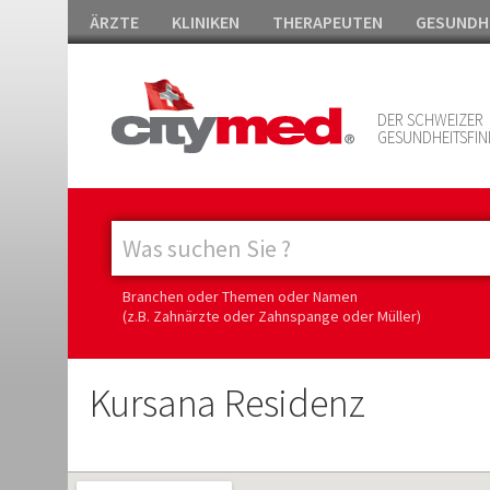
ÄRZTE
KLINIKEN
THERAPEUTEN
GESUNDH
DER SCHWEIZER
GESUNDHEITSFIN
Branchen oder Themen oder Namen
(z.B. Zahnärzte oder Zahnspange oder Müller)
Kursana Residenz