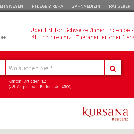
EITSWESEN
PFLEGE & REHA
ZAHNMEDIZIN
RATGEBER
Über 1 Million Schweizer/innen finden bei 
jährlich ihren Arzt, Therapeuten oder Diens
DER
Kanton, Ort oder PLZ
(z.B. Aargau oder Baden oder 8500)