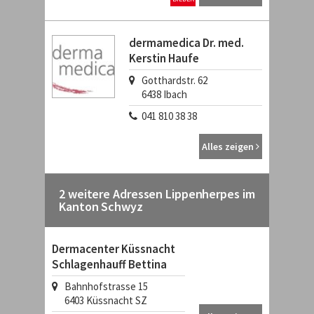
dermamedica Dr. med.
Kerstin Haufe
Gotthardstr. 62
6438
Ibach
041 810 38 38
Alles zeigen
2 weitere Adressen Lippenherpes im
Kanton Schwyz
Dermacenter Küssnacht
Schlagenhauff Bettina
Bahnhofstrasse 15
6403
Küssnacht SZ