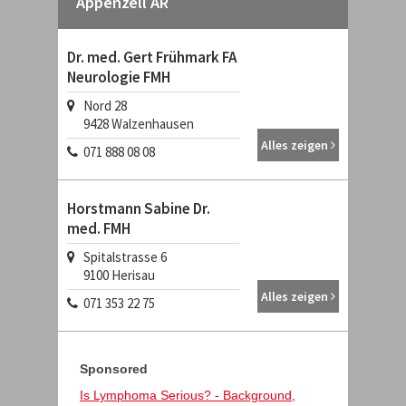
Appenzell AR
Dr. med. Gert Frühmark FA
Neurologie FMH
Nord 28
9428
Walzenhausen
Alles zeigen
071 888 08 08
Horstmann Sabine Dr.
med. FMH
Spitalstrasse 6
9100
Herisau
Alles zeigen
071 353 22 75