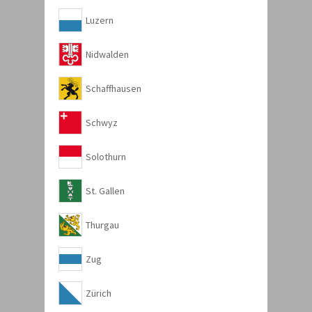
Luzern
Nidwalden
Schaffhausen
Schwyz
Solothurn
St. Gallen
Thurgau
Zug
Zürich