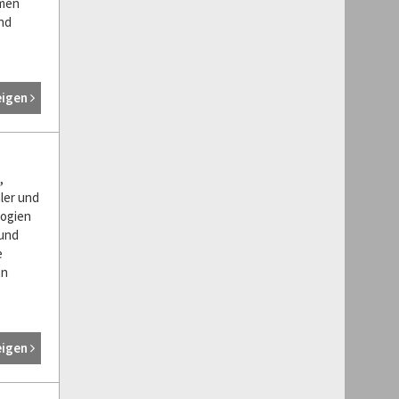
imen
nd
eigen
,
ler und
logien
und
e
en
eigen