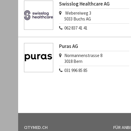
Swisslog Healthcare AG
Webereiweg 3
5033
Buchs AG
062 837 41 41
Puras AG
Normannenstrasse 8
3018
Bern
031 996 85 85
CITYMED.CH
FÜR ANB