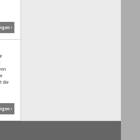
eigen
e
t
von
ne
t die
eigen