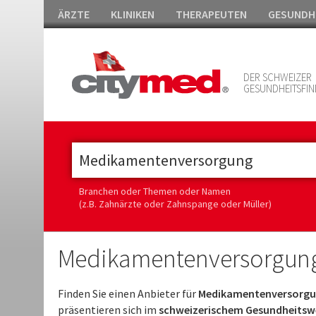
ÄRZTE
KLINIKEN
THERAPEUTEN
GESUNDH
DER SCHWEIZER
GESUNDHEITSFIN
Branchen oder Themen oder Namen
(z.B. Zahnärzte oder Zahnspange oder Müller)
Medikamentenversorgung
Finden Sie einen Anbieter für
Medikamentenversorgun
präsentieren sich im
schweizerischem Gesundheitswe