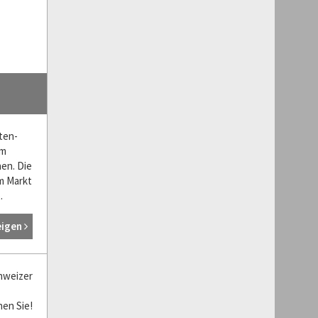
ten-
im
en. Die
m Markt
.
eigen
hweizer
hen Sie!