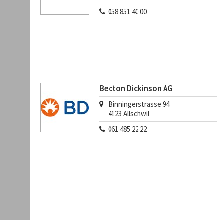
058 851 40 00
Becton Dickinson AG
Binningerstrasse 94
4123
Allschwil
061 485 22 22