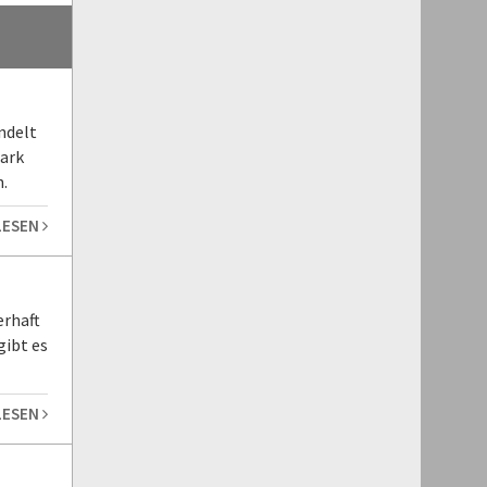
ndelt
tark
.
LESEN
erhaft
gibt es
LESEN