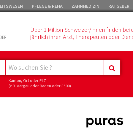
EITSWESEN
PFLEGE & REHA
ZAHNMEDIZIN
RATGEBER
Über 1 Million Schweizer/innen finden bei 
jährlich ihren Arzt, Therapeuten oder Diens
DER
Kanton, Ort oder PLZ
(z.B. Aargau oder Baden oder 8500)