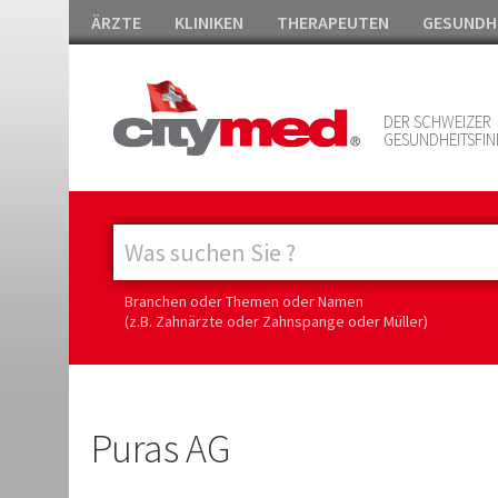
ÄRZTE
KLINIKEN
THERAPEUTEN
GESUNDH
DER SCHWEIZER
GESUNDHEITSFIN
Branchen oder Themen oder Namen
(z.B. Zahnärzte oder Zahnspange oder Müller)
Puras AG