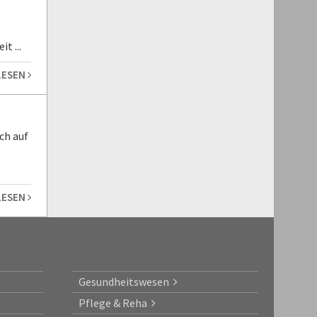
t ...
LESEN
ch auf
LESEN
Gesundheitswesen
Pflege & Reha