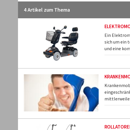
4 Artikel zum Thema
ELEKTROMO
Ein Elektrom
sich um ein t
und eine kom
KRANKENMO
Krankenmobil
eingeschränk
mittlerweile 
ROLLATORE