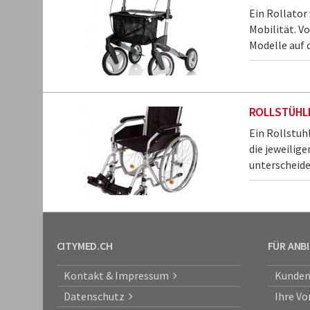
Ein Rollator
Mobilität. Vo
Modelle auf d
ROLLSTÜHL
Ein Rollstuh
die jeweilig
unterscheide
CITYMED.CH
FÜR ANB
Kontakt & Impressum
Kunden
Datenschutz
Ihre Vo