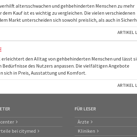
 verhilft altersschwachen und gehbehinderten Menschen zu mehr
r dem Kauf ist es wichtig zu vergleichen. Die vielen verschiedenen
em Markt unterscheiden sich sowohl preislich, als auch in Sicherhei
ARTIKEL 
E
l erleichtert den Alltag von gehbehinderten Menschen und lässt si
en Bedürfnisse des Nutzers anpassen. Die vielfältigen Angebote
n sich in Preis, Ausstattung und Komfort.
ARTIKEL 
IETER
FÜR LESER
center
Ärzte
rteile bei citymed
Kliniken