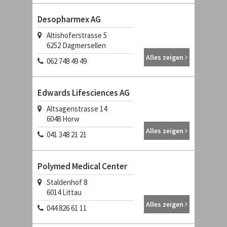
Desopharmex AG
Altishoferstrasse 5
6252
Dagmersellen
Alles zeigen
062 748 49 49
Edwards Lifesciences AG
Altsagenstrasse 14
6048
Horw
Alles zeigen
041 348 21 21
Polymed Medical Center
Staldenhof 8
6014
Littau
Alles zeigen
044 826 61 11