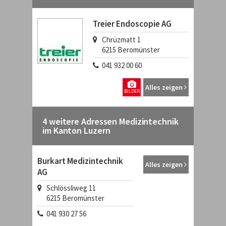
Treier Endoscopie AG
Chrüzmatt 1
6215
Beromünster
041 932 00 60
Alles zeigen
BILDER
4 weitere Adressen Medizintechnik
im Kanton Luzern
Burkart Medizintechnik
Alles zeigen
AG
Schlössliweg 11
6215
Beromünster
041 930 27 56