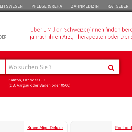
EITSWESEN
PFLEGE & REHA
ZAHNMEDIZIN
RATGEBER
Über 1 Million Schweizer/innen finden bei 
jährlich ihren Arzt, Therapeuten oder Diens
DER
Kanton, Ort oder PLZ
(z.B. Aargau oder Baden oder 8500)