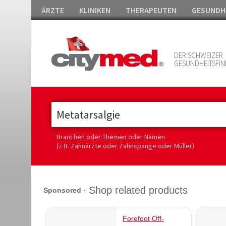
ÄRZTE
KLINIKEN
THERAPEUTEN
GESUNDH
DER SCHWEIZER
GESUNDHEITSFIN
Branchen oder Themen oder Namen
(z.B. Zahnärzte oder Zahnspange oder Müller)