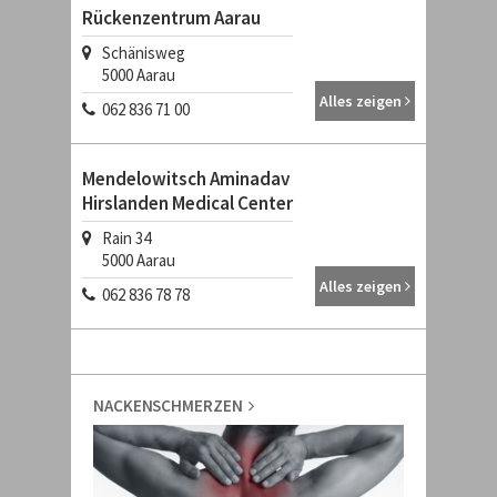
Rückenzentrum Aarau
Schänisweg
5000
Aarau
Alles zeigen
062 836 71 00
Mendelowitsch Aminadav
Hirslanden Medical Center
Rain 34
5000
Aarau
Alles zeigen
062 836 78 78
NACKENSCHMERZEN