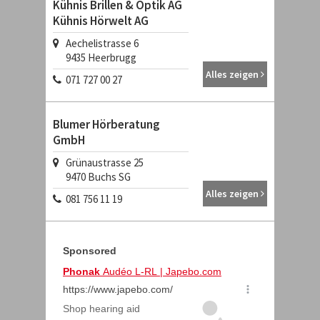
Kühnis Brillen & Optik AG
Kühnis Hörwelt AG
Aechelistrasse 6
9435
Heerbrugg
Alles zeigen
071 727 00 27
Blumer Hörberatung
GmbH
Grünaustrasse 25
9470
Buchs SG
Alles zeigen
081 756 11 19