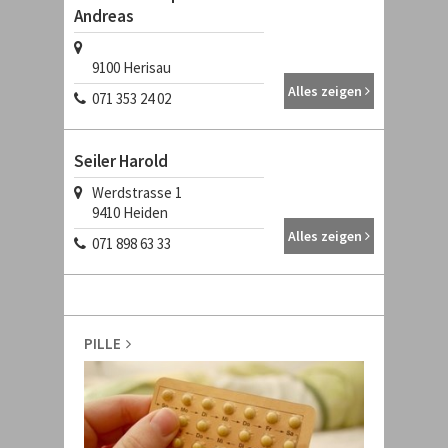
Andreas
9100
Herisau
Alles zeigen
071 353 24 02
Seiler Harold
Werdstrasse 1
9410
Heiden
Alles zeigen
071 898 63 33
PILLE