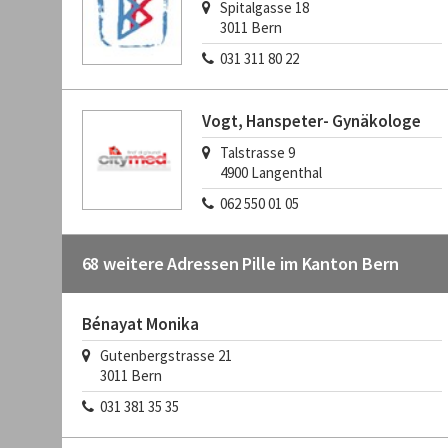
Spitalgasse 18
3011
Bern
031 311 80 22
Vogt, Hanspeter- Gynäkologe
Talstrasse 9
4900
Langenthal
062 550 01 05
68 weitere Adressen Pille im Kanton Bern
Bénayat Monika
Gutenbergstrasse 21
3011
Bern
031 381 35 35