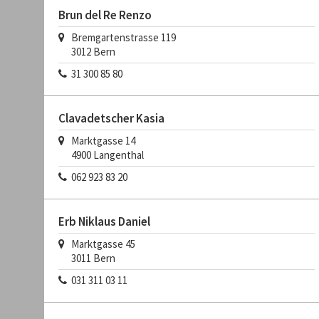
Brun del Re Renzo
Bremgartenstrasse 119
3012
Bern
31 300 85 80
Clavadetscher Kasia
Marktgasse 14
4900
Langenthal
062 923 83 20
Erb Niklaus Daniel
Marktgasse 45
3011
Bern
031 311 03 11