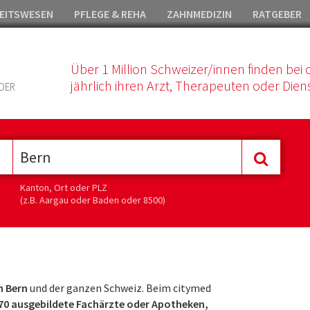
EITSWESEN
PFLEGE & REHA
ZAHNMEDIZIN
RATGEBER
Über 1 Million Schweizer/innen finden bei 
jährlich ihren Arzt, Therapeuten oder Diens
DER
Kanton, Ort oder PLZ
(z.B. Aargau oder Baden oder 8500)
in Bern
und der ganzen Schweiz. Beim citymed
70 ausgebildete Fachärzte oder Apotheken,