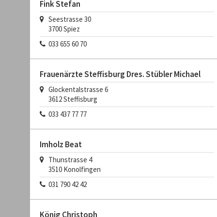
Fink Stefan
Seestrasse 30
3700
Spiez
033 655 60 70
Frauenärzte Steffisburg Dres. Stübler Michael
Glockentalstrasse 6
3612
Steffisburg
033 437 77 77
Imholz Beat
Thunstrasse 4
3510
Konolfingen
031 790 42 42
König Christoph