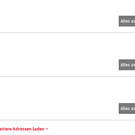
Alles z
Alles z
Alles z
eitere Adressen laden