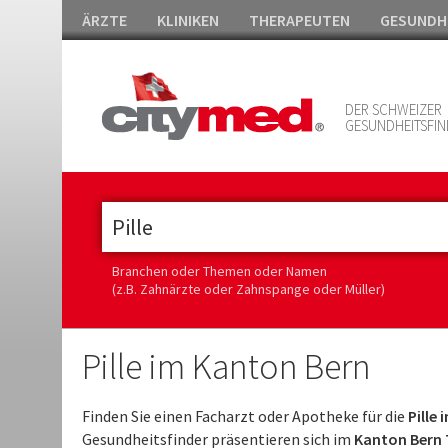
ÄRZTE
KLINIKEN
THERAPEUTEN
GESUNDH
DER SCHWEIZER
GESUNDHEITSFIN
Branchen oder Themen oder Namen
(z.B. Zahnärzte oder Zahnspange oder Müller)
Pille im Kanton Bern
Finden Sie einen Facharzt oder Apotheke für die
Pille 
Gesundheitsfinder präsentieren sich im
Kanton Bern 