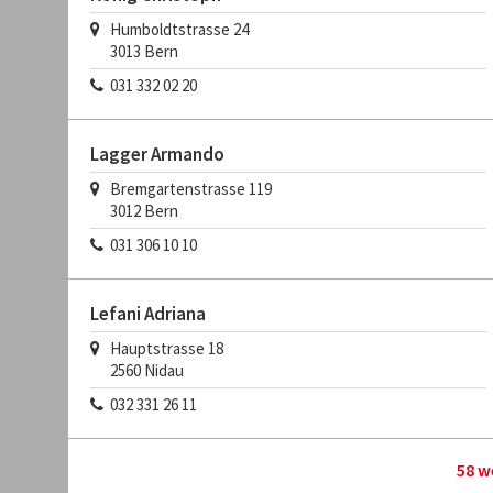
Humboldtstrasse 24
3013
Bern
031 332 02 20
Lagger Armando
Bremgartenstrasse 119
3012
Bern
031 306 10 10
Lefani Adriana
Hauptstrasse 18
2560
Nidau
032 331 26 11
58 w