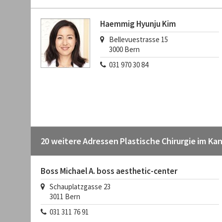
Haemmig Hyunju Kim
Bellevuestrasse 15
3000
Bern
031 970 30 84
20 weitere Adressen Plastische Chirurgie im Ka
Boss Michael A. boss aesthetic-center
Schauplatzgasse 23
3011
Bern
031 311 76 91