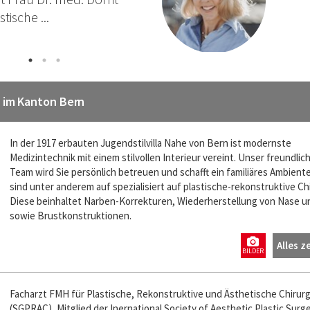
 Tschopp, Facharzt FMH für Plastische ...
rview
e im Kanton Bern
In der 1917 erbauten Jugendstilvilla Nahe von Bern ist modernste
Medizintechnik mit einem stilvollen Interieur vereint. Unser freundlic
Team wird Sie persönlich betreuen und schafft ein familiäres Ambiente
sind unter anderem auf spezialisiert auf plastische-rekonstruktive Chi
Diese beinhaltet Narben-Korrekturen, Wiederherstellung von Nase u
sowie Brustkonstruktionen.
Alles z
BILDER
Facharzt FMH für Plastische, Rekonstruktive und Ästhetische Chirurg
(SGPRAC), Mitglied der Inernational Society of Aesthetic Plastic Surg