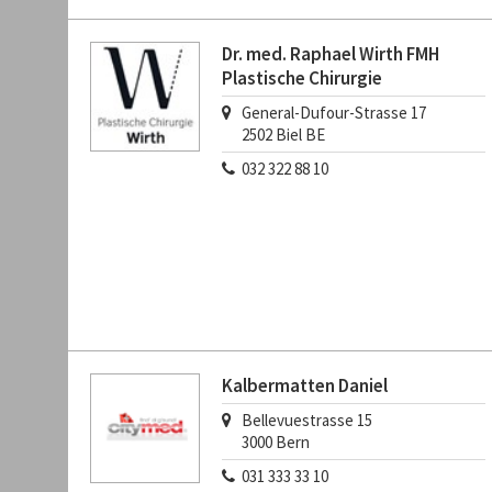
Dr. med. Raphael Wirth FMH
Plastische Chirurgie
General-Dufour-Strasse 17
2502
Biel BE
032 322 88 10
Kalbermatten Daniel
Bellevuestrasse 15
3000
Bern
031 333 33 10