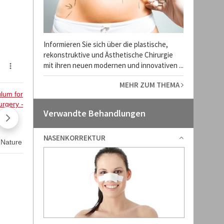
Informieren Sie sich über die plastische,
rekonstruktive und Ästhetische Chirurgie
mit ihren neuen modernen und innovativen ...
MEHR ZUM THEMA
Verwandte Behandlungen
NASENKORREKTUR
Interview m
Das ausführ
citymed, He