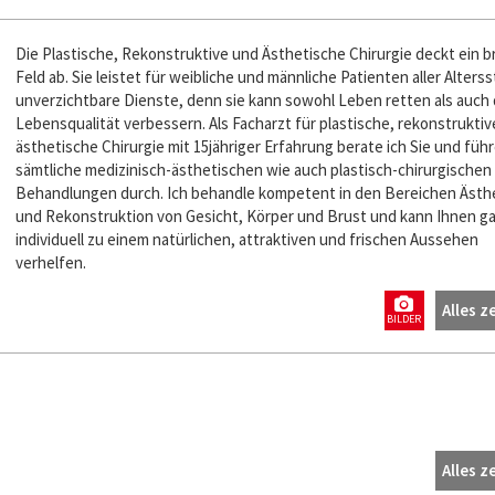
Die Plastische, Rekonstruktive und Ästhetische Chirurgie deckt ein b
Feld ab. Sie leistet für weibliche und männliche Patienten aller Alters
unverzichtbare Dienste, denn sie kann sowohl Leben retten als auch 
Lebensqualität verbessern. Als Facharzt für plastische, rekonstrukti
ästhetische Chirurgie mit 15jähriger Erfahrung berate ich Sie und füh
sämtliche medizinisch-ästhetischen wie auch plastisch-chirurgischen
Behandlungen durch. Ich behandle kompetent in den Bereichen Ästh
und Rekonstruktion von Gesicht, Körper und Brust und kann Ihnen g
individuell zu einem natürlichen, attraktiven und frischen Aussehen
verhelfen.
Alles z
BILDER
Alles z