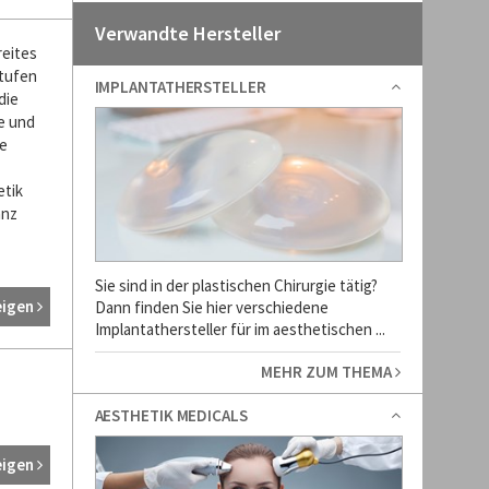
Verwandte Hersteller
reites
stufen
IMPLANTATHERSTELLER
die
ve und
re
etik
anz
Sie sind in der plastischen Chirurgie tätig?
eigen
Dann finden Sie hier verschiedene
Implantathersteller für im aesthetischen ...
MEHR ZUM THEMA
AESTHETIK MEDICALS
eigen