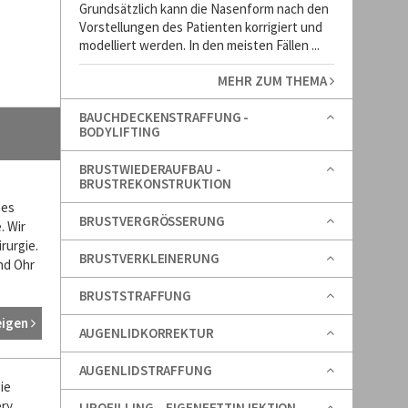
Grundsätzlich kann die Nasenform nach den
Dominik Schm
Vorstellungen des Patienten korrigiert und
modelliert werden. In den meisten Fällen ...
zum Interview
MEHR ZUM THEMA
BAUCHDECKENSTRAFFUNG -
BODYLIFTING
BRUSTWIEDERAUFBAU -
BRUSTREKONSTRUKTION
hes
BRUSTVERGRÖSSERUNG
. Wir
rurgie.
BRUSTVERKLEINERUNG
nd Ohr
BRUSTSTRAFFUNG
eigen
AUGENLIDKORREKTUR
AUGENLIDSTRAFFUNG
ie
ery
LIPOFILLING – EIGENFETTINJEKTION