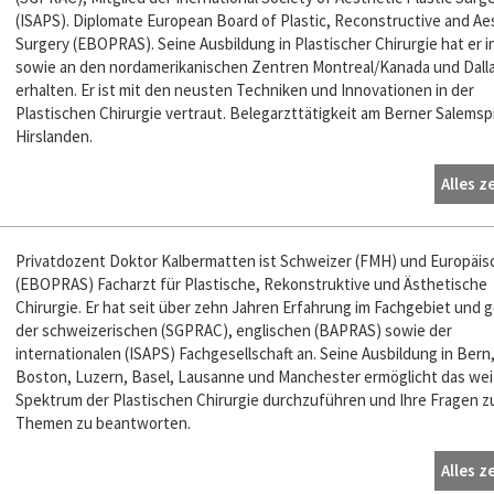
(ISAPS). Diplomate European Board of Plastic, Reconstructive and Ae
Surgery (EBOPRAS). Seine Ausbildung in Plastischer Chirurgie hat er i
sowie an den nordamerikanischen Zentren Montreal/Kanada und Dall
erhalten. Er ist mit den neusten Techniken und Innovationen in der
Plastischen Chirurgie vertraut. Belegarzttätigkeit am Berner Salemspi
Hirslanden.
Alles z
Privatdozent Doktor Kalbermatten ist Schweizer (FMH) und Europäis
(EBOPRAS) Facharzt für Plastische, Rekonstruktive und Ästhetische
Chirurgie. Er hat seit über zehn Jahren Erfahrung im Fachgebiet und 
der schweizerischen (SGPRAC), englischen (BAPRAS) sowie der
internationalen (ISAPS) Fachgesellschaft an. Seine Ausbildung in Bern
Boston, Luzern, Basel, Lausanne und Manchester ermöglicht das wei
Spektrum der Plastischen Chirurgie durchzuführen und Ihre Fragen z
Themen zu beantworten.
Alles z