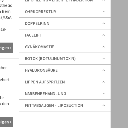
sthetic
n Bern
OHRKORREKTUR
as/USA
DOPPELKINN
tal-
FACELIFT
GYNÄKOMASTIE
eigen
BOTOX (BOTULINUMTOXIN)
cher
HYALURONSÄURE
gehört
LIPPEN AUFSPRITZEN
,
NARBENBEHANDLUNG
te
u den
FETTABSAUGEN - LIPOSUCTION
eigen