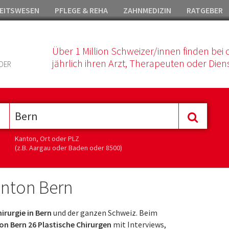
EITSWESEN
PFLEGE & REHA
ZAHNMEDIZIN
RATGEBER
Über 1 Million Schweizer/innen finden bei 
jährlich ihren Arzt, Therapeuten oder Diens
DER
Kanton, Ort oder PLZ
(z.B. Aargau oder Baden oder 8500)
anton Bern
irurgie in Bern
und der ganzen Schweiz. Beim
on Bern 26 Plastische Chirurgen
mit Interviews,