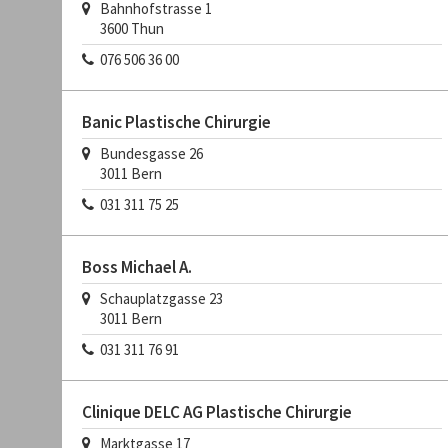
Bahnhofstrasse 1
3600
Thun
076 506 36 00
Banic Plastische Chirurgie
Bundesgasse 26
3011
Bern
031 311 75 25
Boss Michael A.
Schauplatzgasse 23
3011
Bern
031 311 76 91
Clinique DELC AG Plastische Chirurgie
Marktgasse 17