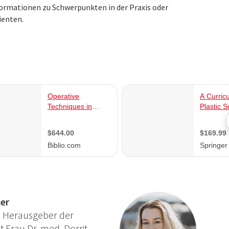
formationen zu Schwerpunkten in der Praxis oder
ienten.
ew mit Dr. Andreas Tschopp
führliche Interview mit dem Herausgeber der
, Herrn Patrick Magewski mit Herrn Dr. med.