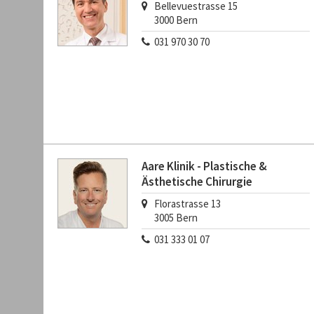
Bellevuestrasse 15
3000
Bern
031 970 30 70
Aare Klinik - Plastische &
Ästhetische Chirurgie
Florastrasse 13
3005
Bern
031 333 01 07