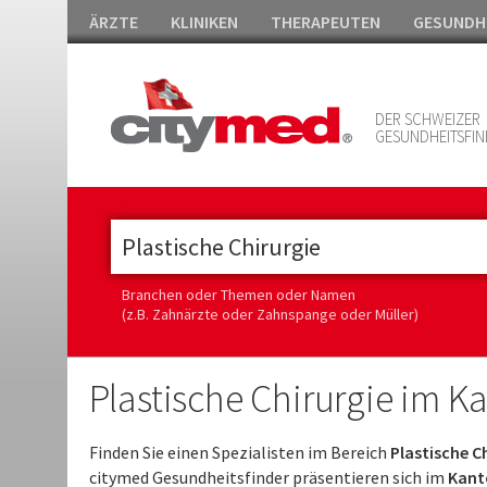
ÄRZTE
KLINIKEN
THERAPEUTEN
GESUNDH
DER SCHWEIZER
GESUNDHEITSFIN
Branchen oder Themen oder Namen
(z.B. Zahnärzte oder Zahnspange oder Müller)
Plastische Chirurgie im K
Finden Sie einen Spezialisten im Bereich
Plastische Ch
citymed Gesundheitsfinder präsentieren sich im
Kant