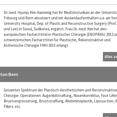
Dr. med. Hyunju Kim Haemmig hat ihr Medizinstudium an der Universit
Fribourg und Bern absolviert und mit Auslandaufenthalten u.a. am Yon
University Hospital, Dep. of Plastic and Reconstructive Surgery (Prof.
und Lee) in Seoul, Südkorea, ergänzt. Frau Dr. med. Kim hat den
europäischen Facharzttitel in Plastischer Chirurgie (EBOPRAS) 2012 
schweizerischen Facharzttitel für Plastische, Rekonstruktive und
Ästhetische Chirurgie FMH 2015 erlangt.
Alles z
nton Bern
Gesamtes Spektrum der Plastisch-Aesthetischen und Reconstruktiv
Chirurgie. Operationen: Augenlidstraffung, Nasenkorrektur, Face Lifti
Brustvergrösserung, Bruststraffung, Abdominoplastik, Liposuction, 
Fillers. etc.