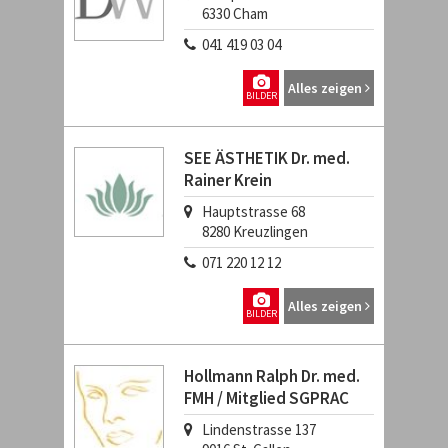
6330
Cham
041 419 03 04
Alles zeigen
BILDER
SEE ÄSTHETIK Dr. med.
Rainer Krein
Hauptstrasse 68
8280
Kreuzlingen
071 220 12 12
Alles zeigen
BILDER
Hollmann Ralph Dr. med.
FMH / Mitglied SGPRAC
Lindenstrasse 137