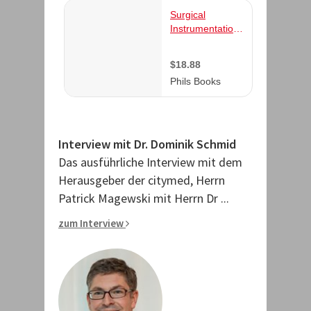
s Tschopp
Interview mit Dr. Dominik Schmid
Interview 
w mit dem
Das ausführliche Interview mit dem
Das ausfüh
 Herrn
Herausgeber der citymed, Herrn
Herausgebe
 Dr ...
Patrick Magewski mit Herrn Dr ...
Patrick Mag
zum Interview
zum Intervi