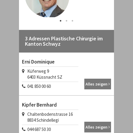
3 Adressen Plastische Chirurgie im
Kanton Schwyz
Erni Dominique
Küferweg 9
6403
Küssnacht SZ
Alles zeigen
041 850 00 60
Kipfer Bernhard
Chaltenbodenstrasse 16
8834
Schindellegi
Alles zeigen
044 687 50 30