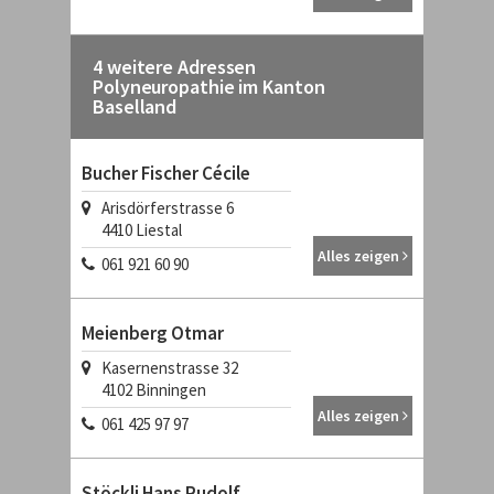
4 weitere Adressen
Polyneuropathie im Kanton
Baselland
Bucher Fischer Cécile
Arisdörferstrasse 6
4410
Liestal
Alles zeigen
061 921 60 90
Meienberg Otmar
Kasernenstrasse 32
4102
Binningen
Alles zeigen
061 425 97 97
Stöckli Hans Rudolf