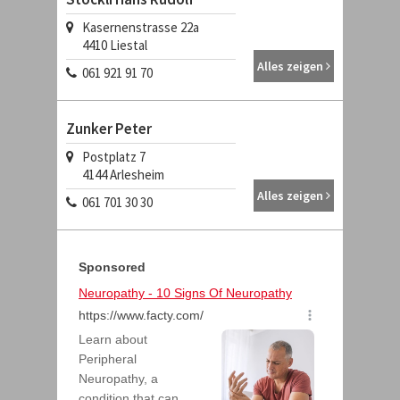
Kasernenstrasse 22a
4410
Liestal
Alles zeigen
061 921 91 70
Zunker Peter
Postplatz 7
4144
Arlesheim
Alles zeigen
061 701 30 30