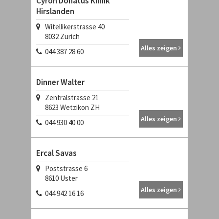
Cyron Donatus Klinik
Hirslanden
Witellikerstrasse 40
8032
Zürich
Alles zeigen
044 387 28 60
Dinner Walter
Zentralstrasse 21
8623
Wetzikon ZH
Alles zeigen
044 930 40 00
Ercal Savas
Poststrasse 6
8610
Uster
Alles zeigen
044 942 16 16