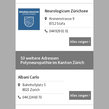
Neurologicum Zürichsee
Kronenstrasse 9
8712
Stäfa
044 929 01 01
Alles zeigen
53 weitere Adressen
Polyneuropathie im Kanton Zürich
Albani Carlo
Bahnhofplatz 5
8023
Zürich
Alles zeigen
044 224 60 70