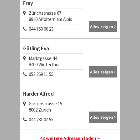
Frey
Zürichstrasse 67
8910
Affoltern am Albis
Alles zeigen
044 760 00 23
Gütling Eva
Marktgasse 44
8400
Winterthur
Alles zeigen
052 269 11 55
Harder Alfred
Gartenstrasse 15
8002
Zürich
Alles zeigen
044 281 04 55
43 weitere Adressen laden