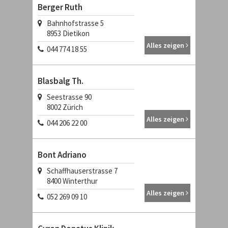
Berger Ruth
Bahnhofstrasse 5
8953
Dietikon
Alles zeigen
044 774 18 55
Blasbalg Th.
Seestrasse 90
8002
Zürich
Alles zeigen
044 206 22 00
Bont Adriano
Schaffhauserstrasse 7
8400
Winterthur
Alles zeigen
052 269 09 10