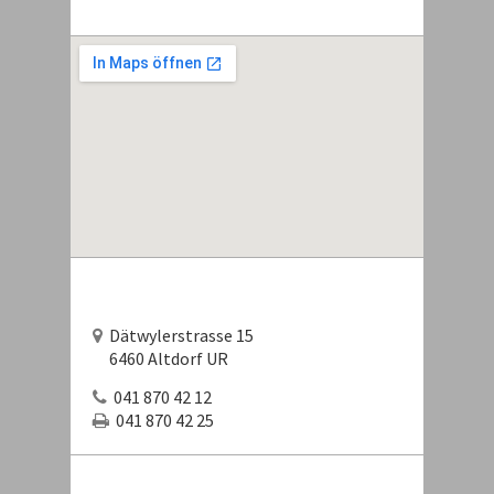
Dätwylerstrasse 15
6460 Altdorf UR
041 870 42 12
041 870 42 25