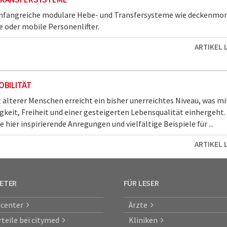
umfangreiche modulare Hebe- und Transfersysteme wie deckenmon
oder mobile Personenlifter.
ARTIKEL 
BILITÄT
t älterer Menschen erreicht ein bisher unerreichtes Niveau, was mi
gkeit, Freiheit und einer gesteigerten Lebensqualität einhergeht.
 hier inspirierende Anregungen und vielfältige Beispiele für ...
ARTIKEL 
IETER
FÜR LESER
center
Ärzte
rteile bei citymed
Kliniken