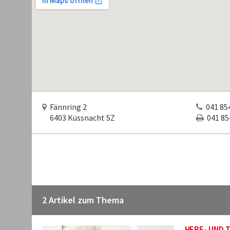
Fännring 2
041 854
6403 Küssnacht SZ
041 854
2 Artikel zum Thema
HEBE- UND