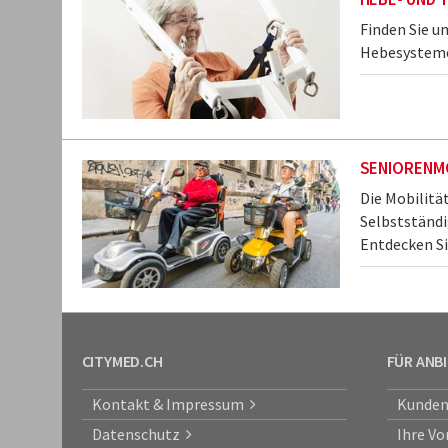
Finden Sie 
Hebesysteme 
SENIORENMO
Die Mobilitä
Selbstständi
Entdecken Sie
CITYMED.CH
FÜR ANB
Kontakt & Impressum
Kunden
Datenschutz
Ihre Vo