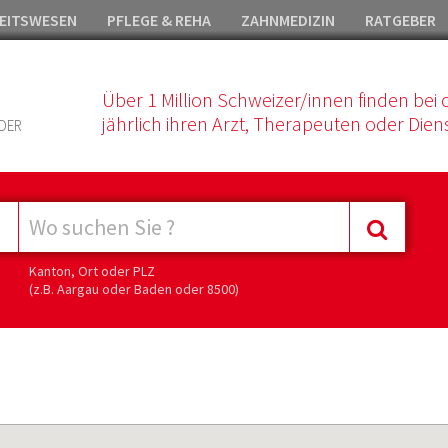
EITSWESEN
PFLEGE & REHA
ZAHNMEDIZIN
RATGEBER
Über 1 Million Schweizer/innen finden bei 
jährlich ihren Arzt, Therapeuten oder Diens
DER
Kanton, Ort oder PLZ
(z.B. Aargau oder Baden oder 8500)