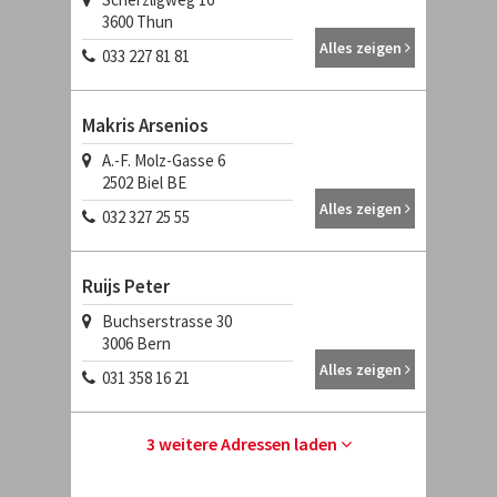
3600
Thun
Alles zeigen
033 227 81 81
Makris Arsenios
A.-F. Molz-Gasse 6
2502
Biel BE
Alles zeigen
032 327 25 55
Ruijs Peter
Buchserstrasse 30
3006
Bern
Alles zeigen
031 358 16 21
3 weitere Adressen laden