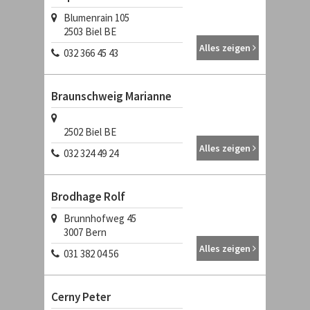
Blumenrain 105
2503
Biel BE
Alles zeigen
032 366 45 43
Braunschweig Marianne
2502
Biel BE
Alles zeigen
032 324 49 24
Brodhage Rolf
Brunnhofweg 45
3007
Bern
Alles zeigen
031 382 04 56
Cerny Peter