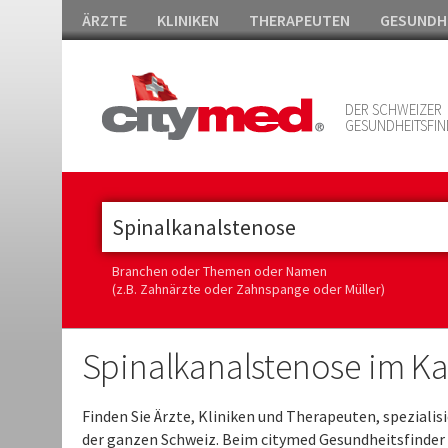
ÄRZTE
KLINIKEN
THERAPEUTEN
GESUNDH
DER SCHWEIZER
GESUNDHEITSFIN
Branchen oder Themen oder Namen
(z.B. Zahnärzte oder Zahnspange oder Müller)
Spinalkanalstenose im K
Finden Sie Ärzte, Kliniken und Therapeuten, spezialisi
der ganzen Schweiz. Beim citymed Gesundheitsfinder 