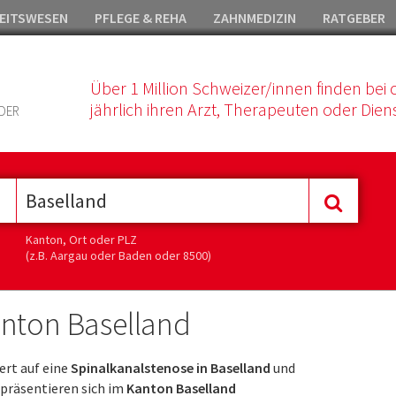
EITSWESEN
PFLEGE & REHA
ZAHNMEDIZIN
RATGEBER
Über 1 Million Schweizer/innen finden bei 
jährlich ihren Arzt, Therapeuten oder Diens
DER
Kanton, Ort oder PLZ
(z.B. Aargau oder Baden oder 8500)
anton Baselland
ert auf eine
Spinalkanalstenose in Baselland
und
präsentieren sich im
Kanton Baselland