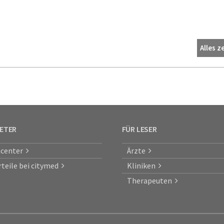
Alles z
IETER
FÜR LESER
center
Ärzte
rteile bei citymed
Kliniken
Therapeuten