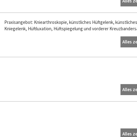
Alles z
Praxisangebot: Kniearthroskopie, künstliches Hüftgelenk, künstliche
Kniegelenk, Hüftluxation, Hüftspiegelung und vorderer Kreuzbanders
Alles z
Alles z
Alles z