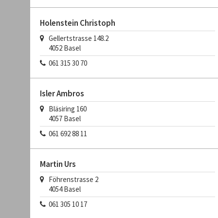
Holenstein Christoph
Gellertstrasse 148.2
4052
Basel
061 315 30 70
Isler Ambros
Bläsiring 160
4057
Basel
061 692 88 11
Martin Urs
Föhrenstrasse 2
4054
Basel
061 305 10 17