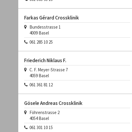
Farkas Gérard Crossklinik
Bundesstrasse 1
4009
Basel
061 285 10 25
Friederich Niklaus F.
C. F. Meyer-Strasse 7
4059
Basel
061 361 81 12
Gösele Andreas Crossklinik
Föhrenstrasse 2
4054
Basel
061 301 10 15