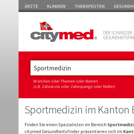
ÄRZTE
KLINIKEN
THERAPEUTEN
GESUNDH
DER SCHWEIZER
GESUNDHEITSFIN
Branchen oder Themen oder Namen
(z.B. Zahnärzte oder Zahnspange oder Müller)
Sportmedizin im Kanton B
Finden Sie einen Spezialisten im Bereich
Sportmedizin
citymed Gesundheitsfinder präsentieren sich im
Kant