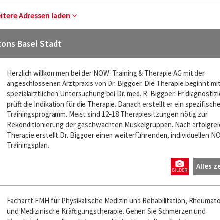
eitere Adressen laden
tons Basel Stadt
Herzlich willkommen bei der NOW! Training & Therapie AG mit der
angeschlossenen Arztpraxis von Dr. Biggoer. Die Therapie beginnt mit
spezialärztlichen Untersuchung bei Dr. med. R. Biggoer. Er diagnostizi
prüft die Indikation für die Therapie. Danach erstellt er ein spezifisch
Trainingsprogramm. Meist sind 12–18 Therapiesitzungen nötig zur
Rekonditionierung der geschwächten Muskelgruppen. Nach erfolgrei
Therapie erstellt Dr. Biggoer einen weiterführenden, individuellen N
Trainingsplan.
Alles z
BILDER
Facharzt FMH für Physikalische Medizin und Rehabilitation, Rheumato
und Medizinische Kräftigungstherapie. Gehen Sie Schmerzen und