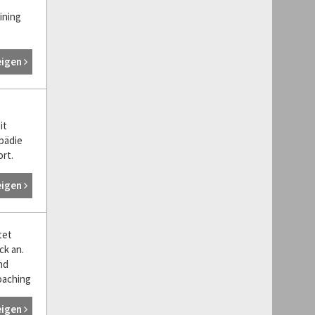
ining
eigen
it
pädie
rt.
eigen
tet
ck an.
nd
oaching
eigen