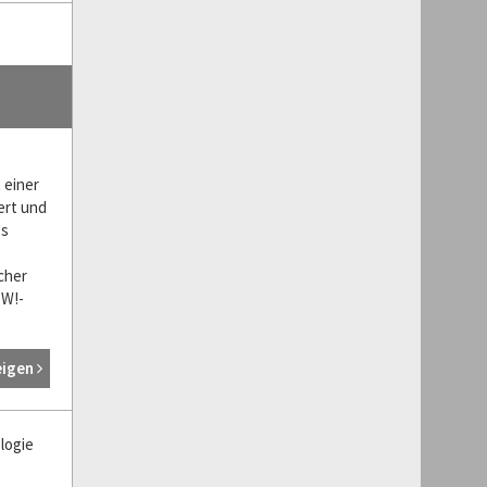
 einer
ert und
es
cher
OW!-
eigen
logie