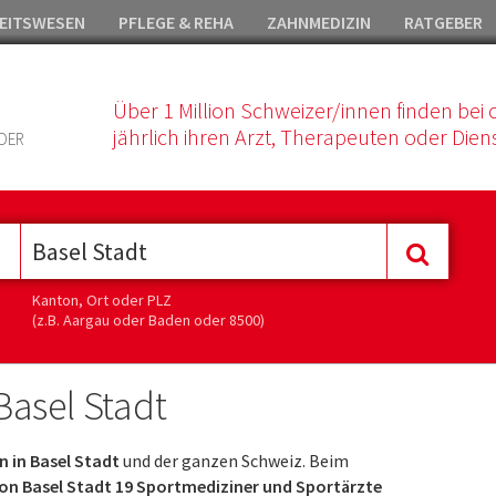
EITSWESEN
PFLEGE & REHA
ZAHNMEDIZIN
RATGEBER
Über 1 Million Schweizer/innen finden bei 
jährlich ihren Arzt, Therapeuten oder Diens
DER
Kanton, Ort oder PLZ
(z.B. Aargau oder Baden oder 8500)
asel Stadt
 in Basel Stadt
und der ganzen Schweiz. Beim
on Basel Stadt 19 Sportmediziner und Sportärzte