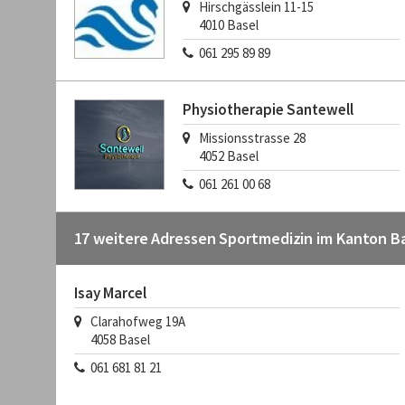
Hirschgässlein 11-15
4010
Basel
061 295 89 89
Physiotherapie Santewell
Missionsstrasse 28
4052
Basel
061 261 00 68
17 weitere Adressen Sportmedizin im Kanton B
Isay Marcel
Clarahofweg 19A
4058
Basel
061 681 81 21