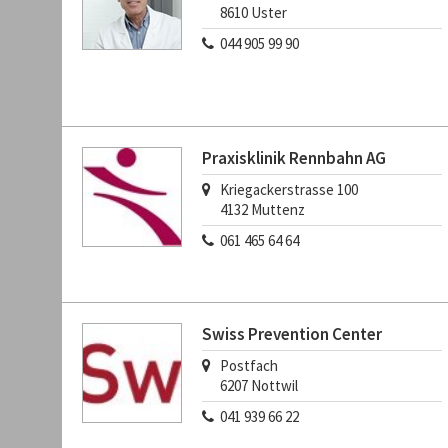
8610
Uster
044 905 99 90
Praxisklinik Rennbahn AG
Kriegackerstrasse 100
4132
Muttenz
061 465 64 64
Swiss Prevention Center
Postfach
6207
Nottwil
041 939 66 22