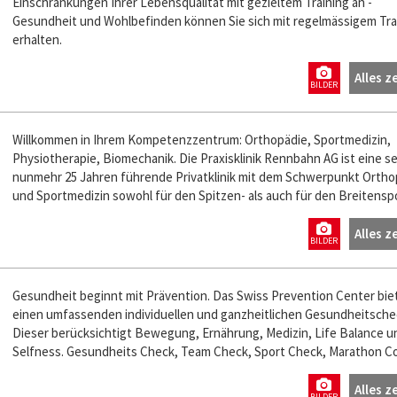
Einschränkungen Ihrer Lebensqualität mit gezieltem Training an -
Gesundheit und Wohlbefinden können Sie sich mit regelmässigem Tra
erhalten.
Alles z
BILDER
Willkommen in Ihrem Kompetenzzentrum: Orthopädie, Sportmedizin,
Physiotherapie, Biomechanik. Die Praxisklinik Rennbahn AG ist eine se
nunmehr 25 Jahren führende Privatklinik mit dem Schwerpunkt Ortho
und Sportmedizin sowohl für den Spitzen- als auch für den Breitenspo
Alles z
BILDER
Gesundheit beginnt mit Prävention. Das Swiss Prevention Center bie
einen umfassenden individuellen und ganzheitlichen Gesundheitsche
Dieser berücksichtigt Bewegung, Ernährung, Medizin, Life Balance u
Selfness. Gesundheits Check, Team Check, Sport Check, Marathon C
Alles z
BILDER