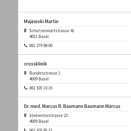
Majewski Martin
Schützenmattstrasse 41
4051
Basel
061 279 98 00
crossklinik
Bundesstrasse 1
4009
Basel
061 305 10 10
Dr. med. Marcus R. Baumann Baumann Marcus
Steinentorstrasse 23
4009
Basel
061 305 95 15