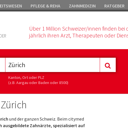
EITSWESEN
PFLEGE & REHA
ZAHNMEDIZIN
RATGEBER
Über 1 Million Schweizer/innen finden bei 
jährlich ihren Arzt, Therapeuten oder Diens
DER
Kanton, Ort oder PLZ
(z.B. Aargau oder Baden oder 8500)
 Zürich
rich
und der ganzen Schweiz. Beim citymed
 ausgebildete Zahnärzte, spezialisiert auf