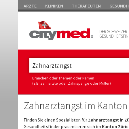
ÄRZTE
KLINIKEN
THERAPEUTEN
GESUNDH
DER SCHWEIZER
GESUNDHEITSFIN
Branchen oder Themen oder Namen
(z.B. Zahnärzte oder Zahnspange oder Müller)
Zahnarztangst im Kanton
Finden Sie einen Spezialisten für
Zahnarztangst in Zü
Gesundheitsfinder präsentieren sich im
Kanton Zürich