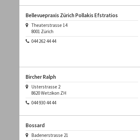
Bellevuepraxis Zürich Pollakis Efstratios
Theaterstrasse 14
8001
Zürich
044 262 44 44
Bircher Ralph
Usterstrasse 2
8620
Wetzikon ZH
044 930 44 44
Bossard
Badenerstrasse 21