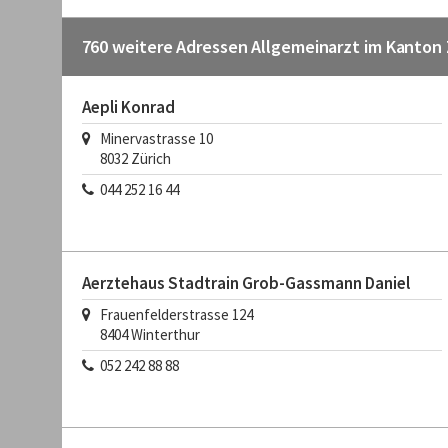
760 weitere Adressen Allgemeinarzt im Kanton 
Aepli Konrad
Minervastrasse 10
8032
Zürich
044 252 16 44
Aerztehaus Stadtrain Grob-Gassmann Daniel
Frauenfelderstrasse 124
8404
Winterthur
052 242 88 88