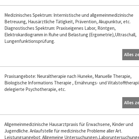
Medizinisches Spektrum: Internistische und allgemeinmedizinische
Betreuung, Hausärztliche Tätigkeit, Prävention, Akupunktur, etc.
Diagnostisches Spektrum: Praxiseigenes Labor, Röntgen,
Elektrokardiogramm in Ruhe und Belastung (Ergometrie),Ultraschall,
Lungenfunktionsprüfung.
Alles z
Praxisangebote: Neuraltherapie nach Huneke, Manuelle Therapie,
Biologische Informations Therapie , Ernährungs- und Vitalstofftherapi
delegierte Psychotherapie, etc.
Alles z
Allgemeinmedizinische Hausarztpraxis für Erwachsene, Kinder und
Jugendliche. Anlaufstelle für medizinische Probleme aller Art.
Leistungsangebot: Allgemeine Untersuchungen,Laboruntersuchung