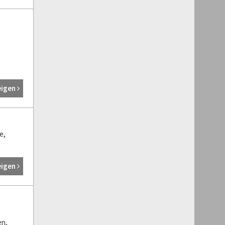
eigen
e,
eigen
en,