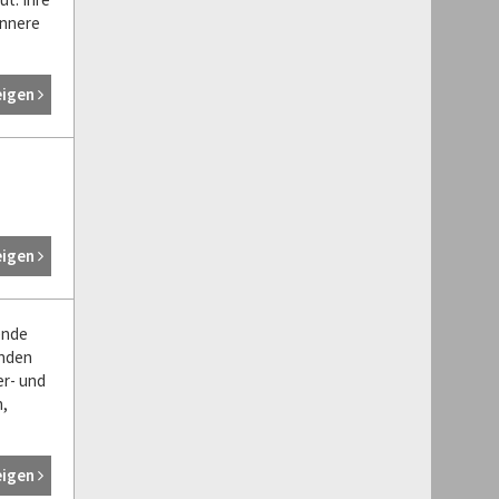
Innere
eigen
eigen
ende
inden
er- und
n,
eigen