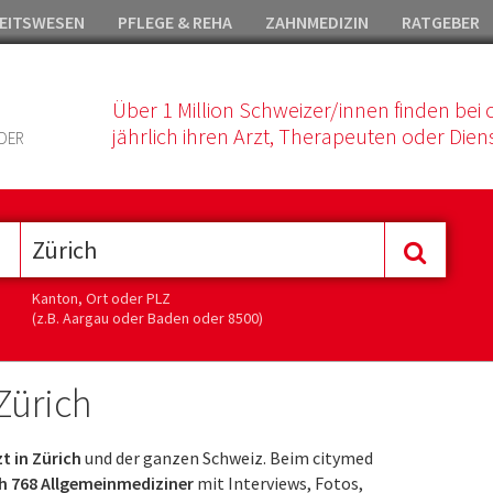
EITSWESEN
PFLEGE & REHA
ZAHNMEDIZIN
RATGEBER
Über 1 Million Schweizer/innen finden bei 
jährlich ihren Arzt, Therapeuten oder Diens
DER
Kanton, Ort oder PLZ
(z.B. Aargau oder Baden oder 8500)
Zürich
t in Zürich
und der ganzen Schweiz. Beim citymed
h 768 Allgemeinmediziner
mit Interviews, Fotos,