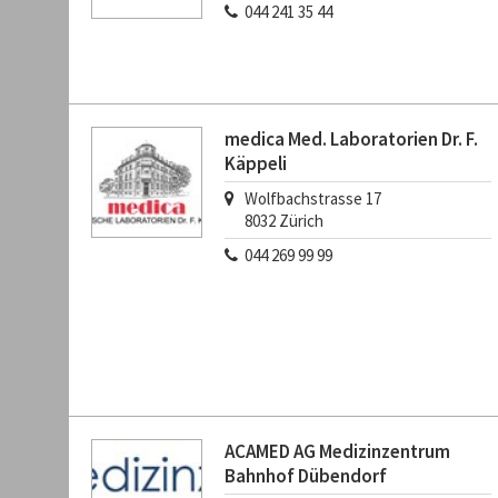
044 241 35 44
medica Med. Laboratorien Dr. F.
Käppeli
Wolfbachstrasse 17
8032
Zürich
044 269 99 99
ACAMED AG Medizinzentrum
Bahnhof Dübendorf