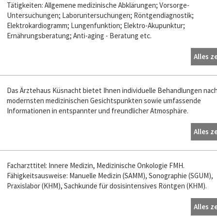
Tätigkeiten: Allgemene medizinische Abklärungen; Vorsorge-
Untersuchungen; Laboruntersuchungen; Röntgendiagnostik;
Elektrokardiogramm; Lungenfunktion; Elektro-Akupunktur;
Ernährungsberatung; Anti-aging - Beratung etc.
Alles z
Das Ärztehaus Küsnacht bietet Ihnen individuelle Behandlungen nac
modernsten medizinischen Gesichtspunkten sowie umfassende
Informationen in entspannter und freundlicher Atmosphäre.
Alles z
Facharzttitel: Innere Medizin, Medizinische Onkologie FMH.
Fähigkeitsausweise: Manuelle Medizin (SAMM), Sonographie (SGUM),
Praxislabor (KHM), Sachkunde für dosisintensives Röntgen (KHM).
Alles z