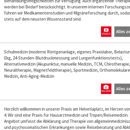
Behandlungsmöglichkeiten zur Verfügung. Auch ergänzende Therapi
werden bei Bedarf berücksichtigt. In unserem internen Forschungsz
führen wir Medikamentenstudien und Migräneforschung durch, sodas
stets auf dem neusten Wissensstand sind.
Alles z
VIDEOS
Schulmedizin (moderne Röntgenanlage, eigenes Praxislabor, Belastu
Ekg, 24-Stunden-Blutdruckmessung und Lungenfunktionstests),
Alternativmedizin (Akupunktur, manuelle Medizin, TCM, Chirotherapie
Neuraltherapie, Magnetfeldtherapie), Sportmedizin, Orthomolekulare
Medizin, Anti-Aging-Medizin
Alles z
BILDER
Herzlich willkommen in unserer Praxis am Helvetiaplatz, im Herzen vo
4. Wir sind eine Praxis für Hausarztmedizin und Tropen/Reisemedizin.
Angebot umfasst die Abklärung und Therapie von allgemeinmedizinis
und psychosomatischen Erkrankungen sowie Reiseberatung und Abk