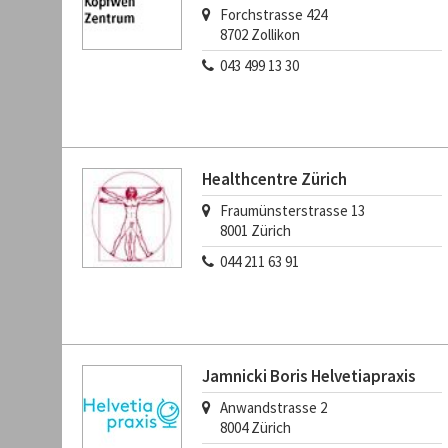
Forchstrasse 424
8702
Zollikon
043 499 13 30
Healthcentre Zürich
Fraumünsterstrasse 13
8001
Zürich
044 211 63 91
Jamnicki Boris Helvetiapraxis
Anwandstrasse 2
8004
Zürich