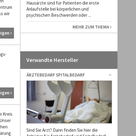
en
Hausärzte sind für Patienten die erste
entrum
Anlaufstelle bei körperlichen und
s wir
psychischen Beschwerden oder ...
MEHR ZUM THEMA
eigen
ngs-
Verwandte Hersteller
,
ÄRZTEBEDARF SPITALBEDARF
eigen
m Kreis
 Unser
chen
Sind Sie Arzt? Dann finden Sie hier die
lärung