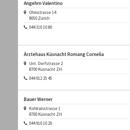
Angehrn Valentino
Ohmstrasse 14
8050
Zürich
044 310 10 80
Ärztehaus Küsnacht Romang Cornelia
Unt. Dorfstrasse 2
8700
Küsnacht ZH
044 912 25 45
Bauer Werner
Kohlrainstrasse 1
8700
Küsnacht ZH
044 910 10 20