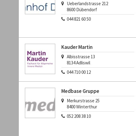
Ueberlandstrasse 212
8600
Dübendorf
044 821 60 50
Kauder Martin
Albisstrasse 13
8134
Adliswil
044 710 00 12
Medbase Gruppe
Merkurstrasse 25
8400
Winterthur
052 208 38 10