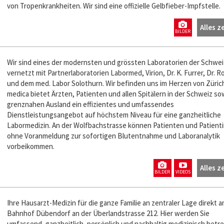
von Tropenkrankheiten. Wir sind eine offizielle Gelbfieber-Impfstelle.
Alles z
BILDER
Wir sind eines der modernsten und grössten Laboratorien der Schwei
vernetzt mit Partnerlaboratorien Labormed, Virion, Dr. K. Furrer, Dr. 
und dem med. Labor Solothurn. Wir befinden uns im Herzen von Züric
medica bietet Ärzten, Patienten und allen Spitälern in der Schweiz so
grenznahen Ausland ein effizientes und umfassendes
Dienstleistungsangebot auf höchstem Niveau für eine ganzheitliche
Labormedizin. An der Wolfbachstrasse können Patienten und Patient
ohne Voranmeldung zur sofortigen Blutentnahme und Laboranalytik
vorbeikommen.
Alles z
BILDER
VIDEOS
Ihre Hausarzt-Medizin für die ganze Familie an zentraler Lage direkt 
Bahnhof Dübendorf an der Überlandstrasse 212. Hier werden Sie
umfassend, ganzheitlich, persönlich und nachhaltig medizinisch betre