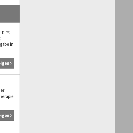
ntgen;
;
gabe in
eigen
 er
herapie
eigen