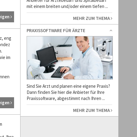
Anbieter für Ärztebedarf und Spitalbedarf
mit einem breiten und/oder einem tiefen ...
eigen
MEHR ZUM THEMA
PRAXISSOFTWARE FÜR ÄRZTE
z, eng
Rondez
h.
wie im
innen
Sind Sie Arzt und planen eine eigene Praxis?
Dann finden Sie hier die Anbieter für Ihre
Praxissoftware, abgestimmt nach Ihren ...
eigen
MEHR ZUM THEMA
am
ut. Ihre