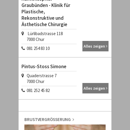
Graubünden - Klinik für
Plastische,
Rekonstruktive und
Ästhetische Chirurgie
Lürlibadstrasse 118
7000
Chur
Alles zeigen
081 254 83 10
Pintus-Stoss Simone
Quaderstrasse 7
7000
Chur
Alles zeigen
081 252 45 82
BRUSTVERGRÖSSERUNG