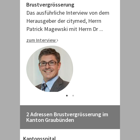
Brustvergrösserung
Haemmig
w mit dem
Das ausführliche Interview von dem
Das ausfüh
 Herrn
Herausgeber der citymed, Herrn
Herausgebe
Dr ...
Patrick Magewski mit Herrn Dr ...
Patrick Mag
zum Interview
zum Intervi
2 Adressen Brustvergrösserung im
Kanton Graubünden
Kantonsspital