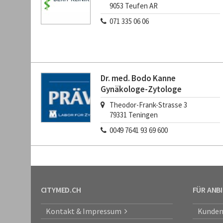
9053
Teufen AR
071 335 06 06
Dr. med. Bodo Kanne
Gynäkologe-Zytologe
Theodor-Frank-Strasse 3
79331
Teningen
0049 7641 93 69 600
CITYMED.CH
FÜR ANB
Kontakt & Impressum
Kunden