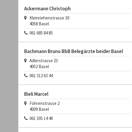
Ackermann Christoph
Kleinriehenstrasse 30
4058
Basel
061 685 84 85
Bachmann Bruno BbB Belegärzte beider Basel
Adlerstrasse 23
4052
Basel
061 312 63 44
Bieli Marcel
Föhrenstrasse 2
4009
Basel
061 305 14 40