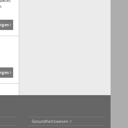
bietet
n
eigen
eigen
Gesundheitswesen