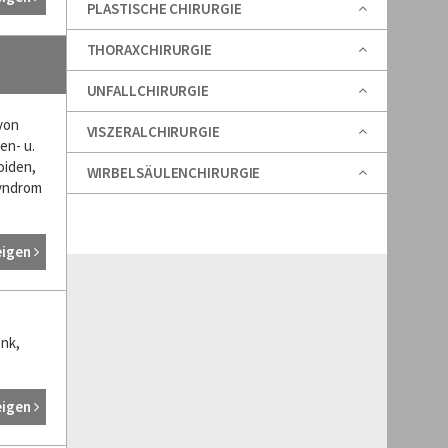
PLASTISCHE CHIRURGIE
THORAXCHIRURGIE
UNFALLCHIRURGIE
von
VISZERALCHIRURGIE
en- u.
oiden,
WIRBELSÄULENCHIRURGIE
syndrom
eigen
nk,
eigen