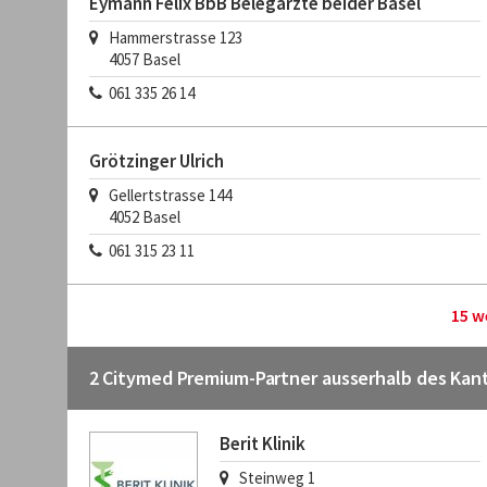
Eymann Felix BbB Belegärzte beider Basel
Hammerstrasse 123
4057
Basel
061 335 26 14
Grötzinger Ulrich
Gellertstrasse 144
4052
Basel
061 315 23 11
15 w
2 Citymed Premium-Partner ausserhalb des Kan
Berit Klinik
Steinweg 1