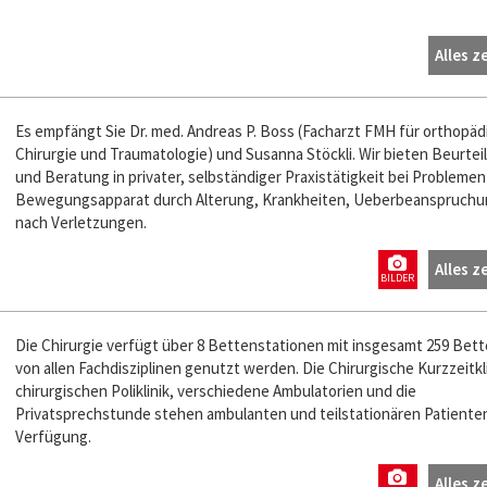
Alles z
Es empfängt Sie Dr. med. Andreas P. Boss (Facharzt FMH für orthopäd
Chirurgie und Traumatologie) und Susanna Stöckli. Wir bieten Beurtei
und Beratung in privater, selbständiger Praxistätigkeit bei Probleme
Bewegungsapparat durch Alterung, Krankheiten, Ueberbeanspruchu
nach Verletzungen.
Alles z
BILDER
Die Chirurgie verfügt über 8 Bettenstationen mit insgesamt 259 Bett
von allen Fachdisziplinen genutzt werden. Die Chirurgische Kurzzeitkli
chirurgischen Poliklinik, verschiedene Ambulatorien und die
Privatsprechstunde stehen ambulanten und teilstationären Patiente
Verfügung.
Alles z