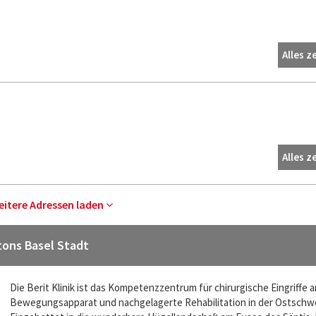
Alles z
Alles z
eitere Adressen laden
tons Basel Stadt
Die Berit Klinik ist das Kompetenzzentrum für chirurgische Eingriffe 
Bewegungsapparat und nachgelagerte Rehabilitation in der Ostschwe