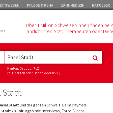
EITSWESEN
PFLEGE & REHA
ZAHNMEDIZIN
RATGEBER
Über 1 Million Schweizer/innen finden bei 
jährlich ihren Arzt, Therapeuten oder Diens
DER
Kanton, Ort oder PLZ
(z.B. Aargau oder Baden oder 8500)
 Stadt
Basel Stadt
und der ganzen Schweiz. Beim citymed
 Stadt 28 Chirurgen
mit Interviews, Fotos, Videos,