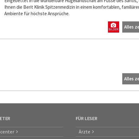
Eingebettet in die wunderbare Hügellandschaft am Fusse des Säntis, 
Ihnen die Berit Klinik Spitzenmedizin in einem komfortablen, familiäre
Ambiente für höchste Ansprüche.
Alles z
BILDER
Alles z
IETER
FÜR LESER
center
Ärzte