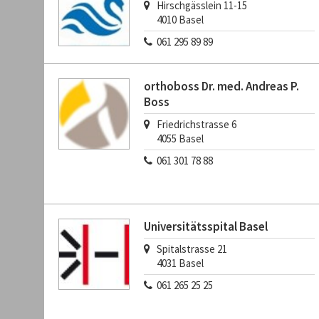
Hirschgässlein 11-15
4010
Basel
061 295 89 89
orthoboss Dr. med. Andreas P.
Boss
Friedrichstrasse 6
4055
Basel
061 301 78 88
Universitätsspital Basel
Spitalstrasse 21
4031
Basel
061 265 25 25