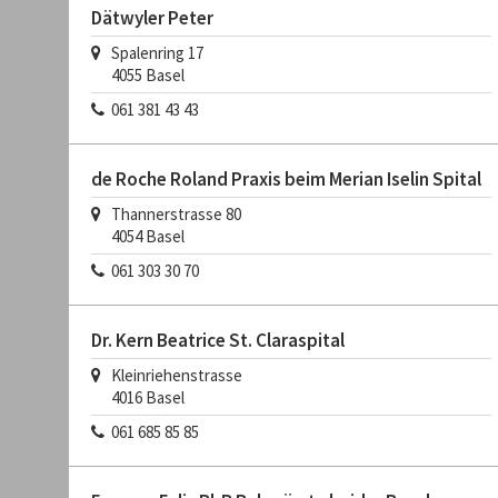
Dätwyler Peter
Spalenring 17
4055
Basel
061 381 43 43
de Roche Roland Praxis beim Merian Iselin Spital
Thannerstrasse 80
4054
Basel
061 303 30 70
Dr. Kern Beatrice St. Claraspital
Kleinriehenstrasse
4016
Basel
061 685 85 85