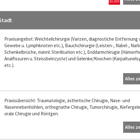
BILDER
Stadt
Praxisangebot: Weichteilchirurgie (Varizen, diagnostiche Entfernung 
Gewebe u. Lymphknoten etc.), Bauchchirurgie (Leisten-, Nabel-, Narb
Schenkelbrüche, männl. Sterilisation etc.), Enddarmchirugie (Hämorrh
Analfissuren u. Steissbeinzyste) und Gelenke/Knochen (Karpaltunel
etc.).
Alles z
Praxisübersicht: Traumatologie, ästhetische Chirugie, Nase- und
Nasennebenhöhlen, orthognathe Chirugie, Tumorchirugie, Kiefergele
orale Chirugie und Röntgen.
Alles z