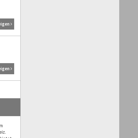
eigen
eigen
am
iz.