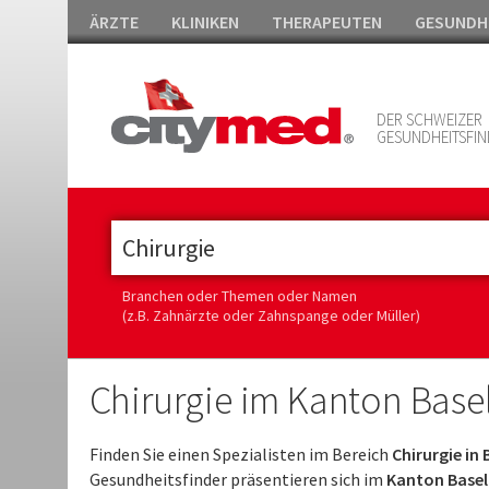
ÄRZTE
KLINIKEN
THERAPEUTEN
GESUNDH
DER SCHWEIZER
GESUNDHEITSFIN
Branchen oder Themen oder Namen
(z.B. Zahnärzte oder Zahnspange oder Müller)
Chirurgie im Kanton Basel
Finden Sie einen Spezialisten im Bereich
Chirurgie in 
Gesundheitsfinder präsentieren sich im
Kanton Basel