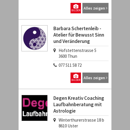
Alles zeigen
BILDER
Barbara Schertenleib -
Atelier für Bewusst Sinn
und Veränderung
Hofstettenstrasse 5
3600
Thun
077 511 58 72
Alles zeigen
BILDER
Degen Kreativ Coaching
Laufbahnberatung mit
Astrologie
Winterthurerstrasse 18 b
8610
Uster