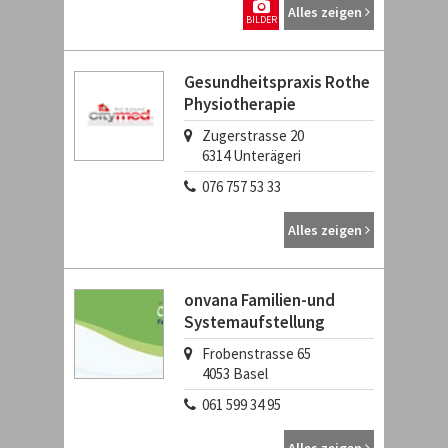
Alles zeigen
BILDER
Gesundheitspraxis Rothe
Physiotherapie
Zugerstrasse 20
6314
Unterägeri
076 757 53 33
Alles zeigen
onvana Familien-und
Systemaufstellung
Frobenstrasse 65
4053
Basel
061 599 34 95