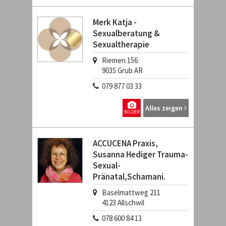
Merk Katja -
Sexualberatung &
Sexualtherapie
Riemen 156
9035
Grub AR
079 877 03 33
Alles zeigen
BILDER
ACCUCENA Praxis,
Susanna Hediger Trauma-
Sexual-
Pränatal,Schamani.
Baselmattweg 211
4123
Allschwil
078 600 84 13