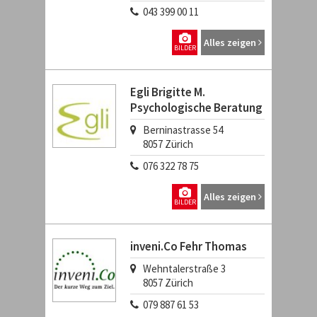
043 399 00 11
Alles zeigen
BILDER
Egli Brigitte M.
Psychologische Beratung
Berninastrasse 54
8057
Zürich
076 322 78 75
Alles zeigen
BILDER
inveni.Co Fehr Thomas
Wehntalerstraße 3
8057
Zürich
079 887 61 53