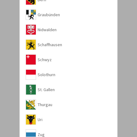
Graubünden
Nidwalden
Schaffhausen
Schwyz
Solothurn
St. Gallen
Thurgau
Uri
Zug