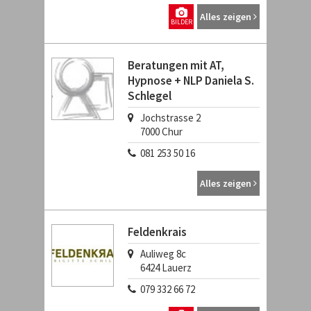
Alles zeigen
BILDER
Beratungen mit AT,
Hypnose + NLP Daniela S.
Schlegel
Jochstrasse 2
7000
Chur
081 253 50 16
Alles zeigen
Feldenkrais
Auliweg 8c
6424
Lauerz
079 332 66 72