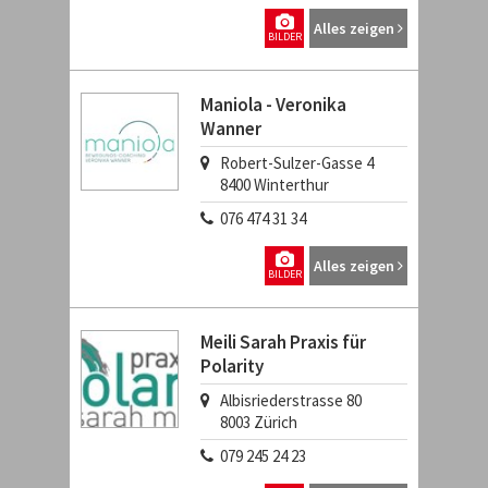
Alles zeigen
BILDER
Maniola - Veronika
Wanner
Robert-Sulzer-Gasse 4
8400
Winterthur
076 474 31 34
Alles zeigen
BILDER
Meili Sarah Praxis für
Polarity
Albisriederstrasse 80
8003
Zürich
079 245 24 23