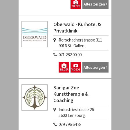
Alles zeigen
BILDER
Oberwaid - Kurhotel &
Privatklinik
Rorschacherstrasse 311
9016
St. Gallen
071 282 00 00
Alles zeigen
BILDER
VIDEOS
Sanigar Zoe
Kunsttherapie &
Coaching
Industriestrasse 26
5600
Lenzburg
079 796 64 83