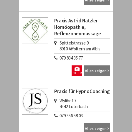
Alles zeigen
Praxis Astrid Natzler
Homöopathie,
Reflexzonenmassage
Spittelstrasse 9
8910
Affoltern am Albis
079 834 35 77
Alles zeigen
BILDER
Praxis für HypnoCoaching
Wylihof 7
4542
Luterbach
079 356 58 03
Alles zeigen