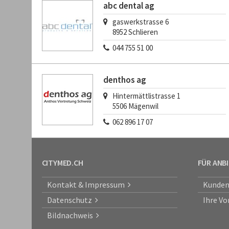
abc dental ag
gaswerkstrasse 6
8952
Schlieren
044 755 51 00
denthos ag
Hintermättlistrasse 1
5506
Mägenwil
062 896 17 07
CITYMED.CH
FÜR ANB
Kontakt & Impressum
Kunden
Datenschutz
Ihre Vo
Bildnachweis