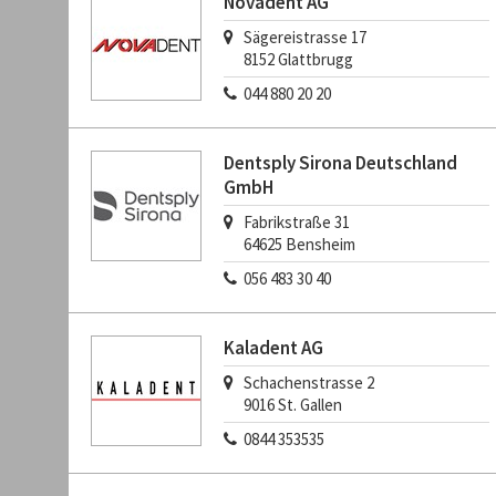
Novadent AG
Sägereistrasse 17
8152
Glattbrugg
044 880 20 20
Dentsply Sirona Deutschland
GmbH
Fabrikstraße 31
64625
Bensheim
056 483 30 40
Kaladent AG
Schachenstrasse 2
9016
St. Gallen
0844 353535