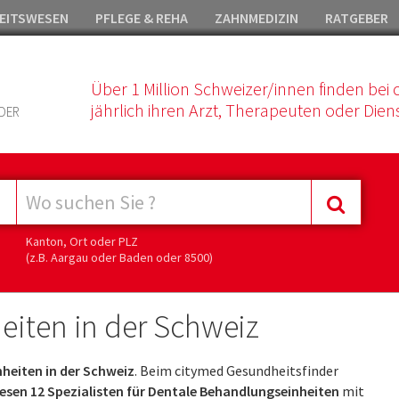
EITSWESEN
PFLEGE & REHA
ZAHNMEDIZIN
RATGEBER
Über 1 Million Schweizer/innen finden bei 
jährlich ihren Arzt, Therapeuten oder Diens
DER
Kanton, Ort oder PLZ
(z.B. Aargau oder Baden oder 8500)
eiten in der Schweiz
heiten in der Schweiz
. Beim citymed Gesundheitsfinder
sen 12 Spezialisten für Dentale Behandlungseinheiten
mit