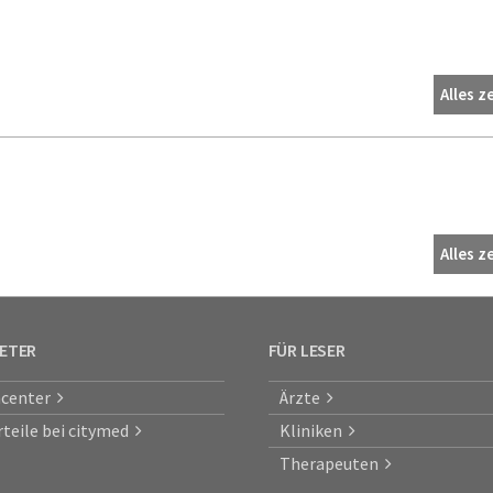
Alles z
Alles z
IETER
FÜR LESER
center
Ärzte
rteile bei citymed
Kliniken
Therapeuten