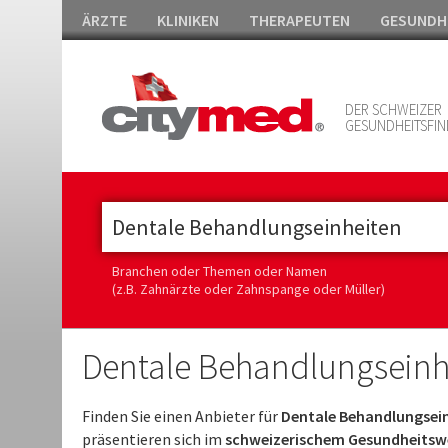
ÄRZTE
KLINIKEN
THERAPEUTEN
GESUNDH
DER SCHWEIZER
GESUNDHEITSFIN
Branchen oder Themen oder Namen
(z.B. Zahnärzte oder Zahnspange oder Müller)
Dentale Behandlungseinh
Finden Sie einen Anbieter für
Dentale Behandlungsein
präsentieren sich im
schweizerischem Gesundheitswe