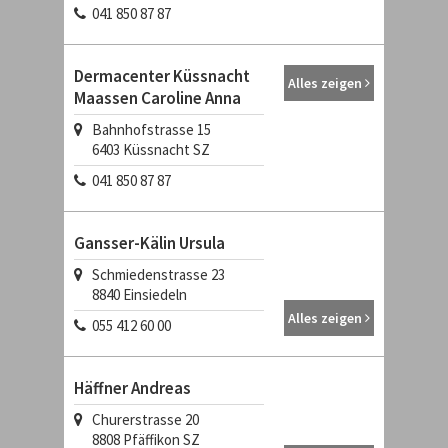
041 850 87 87
Dermacenter Küssnacht
Alles zeigen
Maassen Caroline Anna
Bahnhofstrasse 15
6403
Küssnacht SZ
041 850 87 87
Gansser-Kälin Ursula
Schmiedenstrasse 23
8840
Einsiedeln
Alles zeigen
055 412 60 00
Häffner Andreas
Churerstrasse 20
8808
Pfäffikon SZ