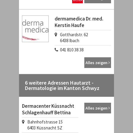
BILDER
dermamedica Dr. med.
Kerstin Haufe
Gotthardstr. 62
6438
Ibach
041 810 38 38
Alles zeigen
6 weitere Adressen Hautarzt -
Dermatologie im Kanton Schwyz
Dermacenter Küssnacht
Alles zeigen
Schlagenhauff Bettina
Bahnhofstrasse 15
6403
Küssnacht SZ