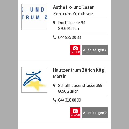
Ästhetik- und Laser
Zentrum Zürichsee
Dorfstrasse 94
8706
Meilen
044 925 30 33
Alles zeigen
BILDER
Hautzentrum Zürich Kägi
Martin
Schaffhauserstrasse 355
8050
Zürich
044 318 88 99
Alles zeigen
BILDER