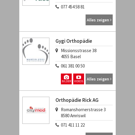
077 454 58 81
Alles zeigen
Gygi Orthopädie
Missionsstrasse 38
4055
Basel
061 381 00 50
Alles zeigen
BILDER
VIDEOS
Orthopädie Rick AG
Romanshornerstrasse 3
8580
Amriswil
071 411 11 22