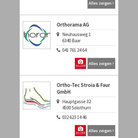
Alles zeigen
Orthorama AG
Neuhausweg 1
6340
Baar
041 761 24 64
Alles zeigen
BILDER
Ortho-Tec Stroia & Faur
GmbH
Hauptgasse 32
4500
Solothurn
032 623 14 46
Alles zeigen
BILDER