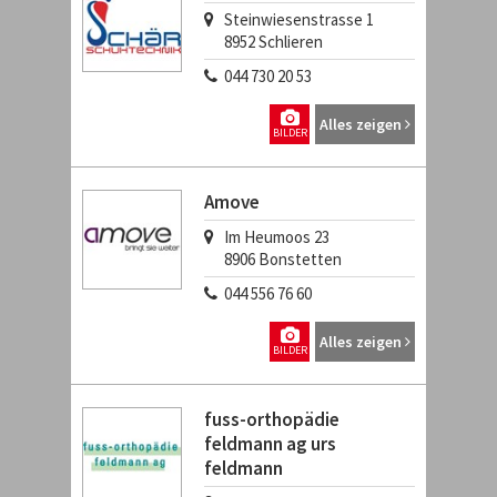
Steinwiesenstrasse 1
8952
Schlieren
044 730 20 53
Alles zeigen
BILDER
Amove
Im Heumoos 23
8906
Bonstetten
044 556 76 60
Alles zeigen
BILDER
fuss-orthopädie
feldmann ag urs
feldmann