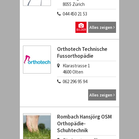
8055
Zürich
044 450 21 53
Alles zeigen
BILDER
Orthotech Technische
Fussorthopädie
Klarastrasse 1
4600
Olten
062 296 95 94
Alles zeigen
Rombach Hansjörg OSM
Orthopädie-
Schuhtechnik