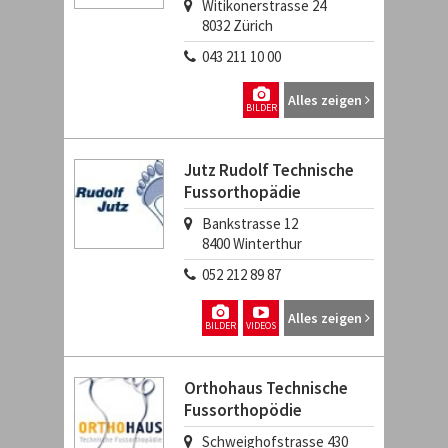
Witikonerstrasse 24
8032
Zürich
043 211 10 00
Alles zeigen
BILDER
Jutz Rudolf Technische
Fussorthopädie
Bankstrasse 12
8400
Winterthur
052 212 89 87
Alles zeigen
BILDER
VIDEOS
Orthohaus Technische
Fussorthopödie
Schweighofstrasse 430