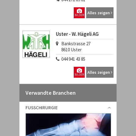
Alles zeigen
BILDER
Uster - W. Hägeli AG
Bankstrasse 27
8610
Uster
044 941 43 85
Alles zeigen
BILDER
Verwandte Branchen
FUSSCHIRURGIE