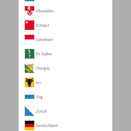
Obwalden
Schwyz
Solothurn
St. Gallen
Thurgau
Uri
Zug
Zürich
Deutschland