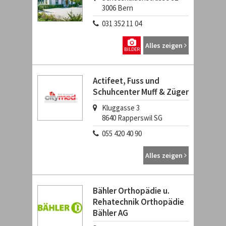
3006
Bern
031 352 11 04
Alles zeigen
BILDER
Actifeet, Fuss und
Schuhcenter Muff & Züger
Kluggasse 3
8640
Rapperswil SG
055 420 40 90
Alles zeigen
Bähler Orthopädie u.
Rehatechnik Orthopädie
Bähler AG