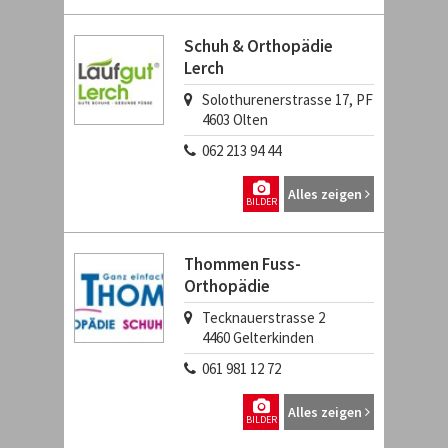
Schuh & Orthopädie
Lerch
Solothurenerstrasse 17, PF
4603
Olten
062 213 94 44
Alles zeigen
BILDER
Thommen Fuss-
Orthopädie
Tecknauerstrasse 2
4460
Gelterkinden
061 981 12 72
Alles zeigen
BILDER