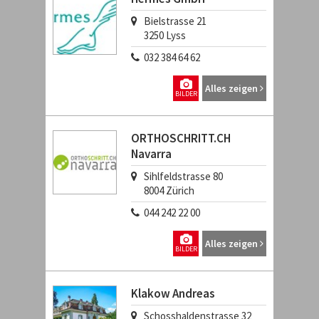
Bielstrasse 21
3250
Lyss
032 384 64 62
Alles zeigen
BILDER
ORTHOSCHRITT.CH
Navarra
Sihlfeldstrasse 80
8004
Zürich
044 242 22 00
Alles zeigen
BILDER
Klakow Andreas
Schosshaldenstrasse 32