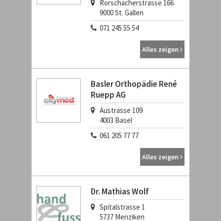
Rorschacherstrasse 166
9000
St. Gallen
071 245 55 54
Alles zeigen
Basler Orthopädie René
Ruepp AG
Austrasse 109
4003
Basel
061 205 77 77
Alles zeigen
Dr. Mathias Wolf
Spitalstrasse 1
5737
Menziken