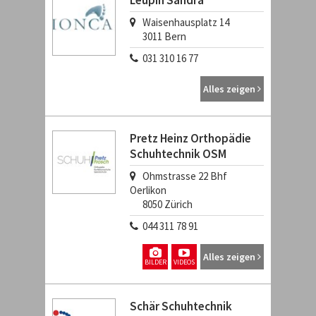
Leupin Sandra
Waisenhausplatz 14
3011
Bern
031 310 16 77
Alles zeigen
Pretz Heinz Orthopädie
Schuhtechnik OSM
Ohmstrasse 22 Bhf
Oerlikon
8050
Zürich
044 311 78 91
Alles zeigen
BILDER
VIDEOS
Schär Schuhtechnik