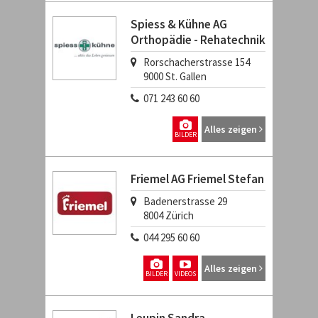
Spiess & Kühne AG
Orthopädie - Rehatechnik
Rorschacherstrasse 154
9000
St. Gallen
071 243 60 60
Alles zeigen
BILDER
Friemel AG Friemel Stefan
Badenerstrasse 29
8004
Zürich
044 295 60 60
Alles zeigen
BILDER
VIDEOS