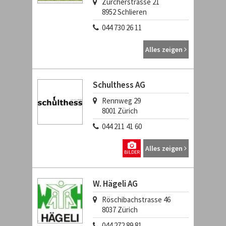
Zürcherstrasse 21
8952
Schlieren
044 730 26 11
Alles zeigen
Schulthess AG
Rennweg 29
8001
Zürich
044 211 41 60
Alles zeigen
BILDER
W. Hägeli AG
Röschibachstrasse 46
8037
Zürich
044 272 89 81