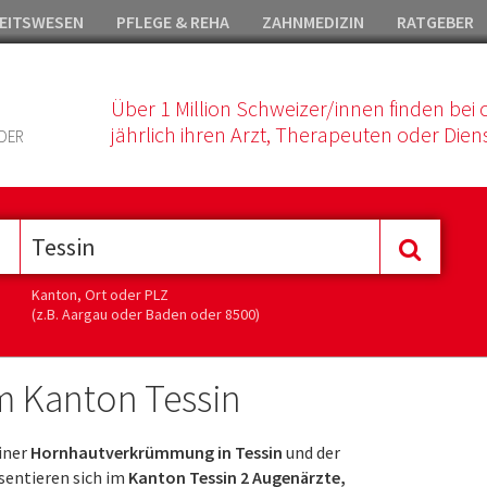
EITSWESEN
PFLEGE & REHA
ZAHNMEDIZIN
RATGEBER
Über 1 Million Schweizer/innen finden bei 
jährlich ihren Arzt, Therapeuten oder Diens
DER
Kanton, Ort oder PLZ
(z.B. Aargau oder Baden oder 8500)
 Kanton Tessin
iner
Hornhautverkrümmung in Tessin
und der
sentieren sich im
Kanton Tessin 2 Augenärzte,