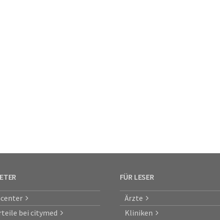
IETER
FÜR LESER
center
Ärzte
rteile bei citymed
Kliniken