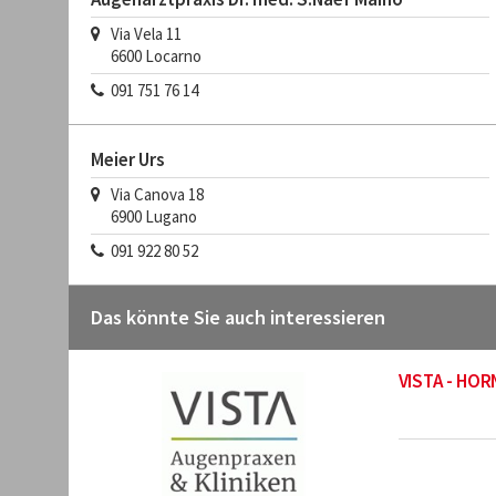
Via Vela 11
6600
Locarno
091 751 76 14
Meier Urs
Via Canova 18
6900
Lugano
091 922 80 52
Das könnte Sie auch interessieren
VISTA - H