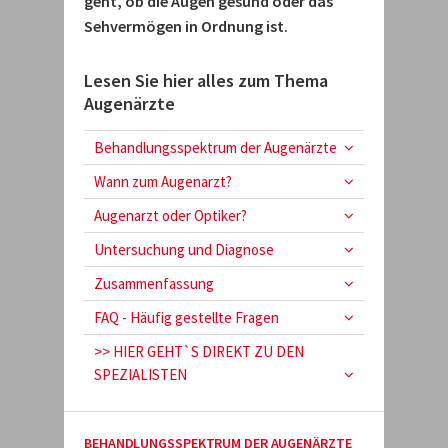
geht, ob die Augen gesund oder das
Sehvermögen in Ordnung ist.
Lesen Sie hier alles zum Thema
Augenärzte
Behandlungsspektrum der Augenärzte
Wann zum Augenarzt?
Augenarzt oder Optiker?
Untersuchung und Diagnose
Zusammenfassung
FAQ - Häufig gestellte Fragen
>> HIER GEHT`S DIREKT ZU DEN
SPEZIALISTEN
BEHANDLUNGSSPEKTRUM DER AUGENÄRZTE