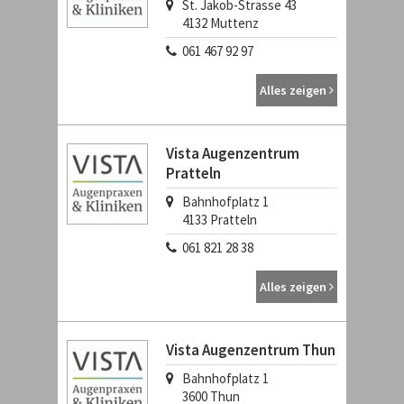
St. Jakob-Strasse 43
4132
Muttenz
061 467 92 97
Alles zeigen
Vista Augenzentrum
Pratteln
Bahnhofplatz 1
4133
Pratteln
061 821 28 38
Alles zeigen
Vista Augenzentrum Thun
Bahnhofplatz 1
3600
Thun