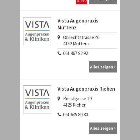
BILDER
Vista Augenpraxis
Muttenz
Obrechtstrasse 46
4132
Muttenz
061 467 92 92
Alles zeigen
Vista Augenpraxis Riehen
Rössligasse 19
4125
Riehen
061 645 80 80
Alles zeigen