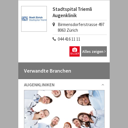
Stadtspital Triemli
Augenklinik
Birmensdorferstrasse 497
8063
Zürich
044 416 11 11
Alles zeigen
BILDER
Verwandte Branchen
AUGENKLINIKEN