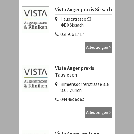
Vista Augenpraxis Sissach
Hauptstrasse 93
4450
Sissach
061 976 17 17
Alles zeigen
Vista Augenpraxis
Talwiesen
Birmensdorferstrasse 318
8055
Zürich
044 463 63 63
Alles zeigen
Vista Augenzentrum