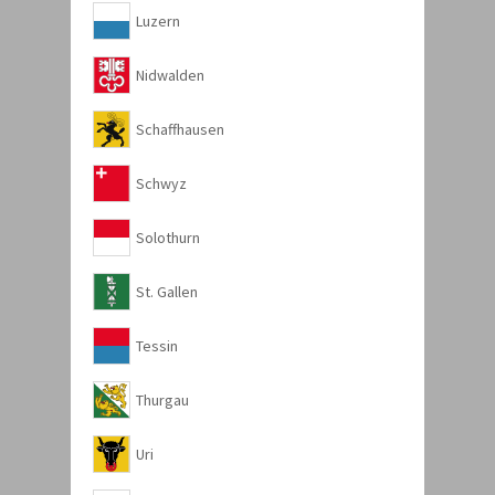
Luzern
Nidwalden
Schaffhausen
Schwyz
Solothurn
St. Gallen
Tessin
Thurgau
Uri