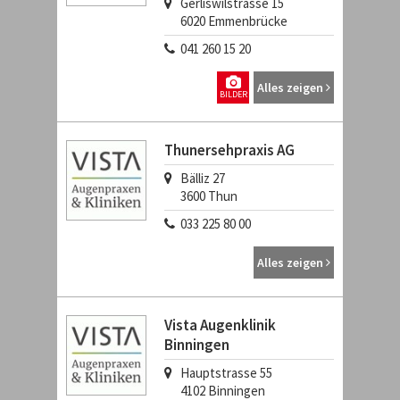
Gerliswilstrasse 15
6020
Emmenbrücke
041 260 15 20
Alles zeigen
BILDER
Thunersehpraxis AG
Bälliz 27
3600
Thun
033 225 80 00
Alles zeigen
Vista Augenklinik
Binningen
Hauptstrasse 55
4102
Binningen