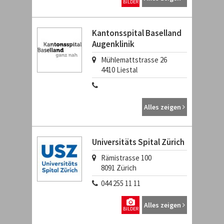
BILDER
Kantonsspital Baselland
Augenklinik
Mühlemattstrasse 26
4410
Liestal
Alles zeigen
Universitäts Spital Zürich
Rämistrasse 100
8091
Zürich
044 255 11 11
Alles zeigen
BILDER