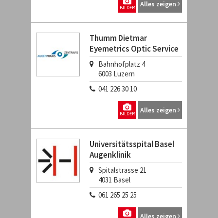
Alles zeigen
BILDER
Thumm Dietmar
Eyemetrics Optic Service
Bahnhofplatz 4
6003
Luzern
041 226 30 10
Alles zeigen
BILDER
Universitätsspital Basel
Augenklinik
Spitalstrasse 21
4031
Basel
061 265 25 25
Alles zeigen