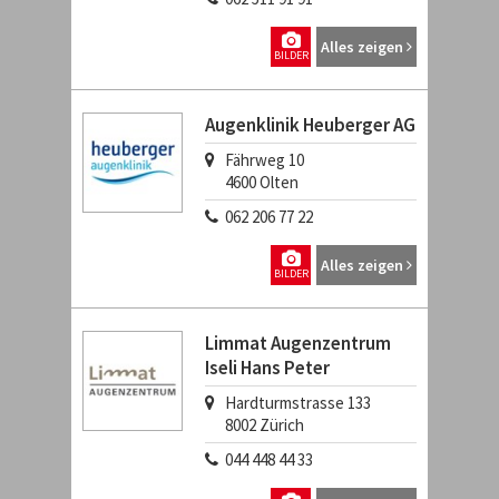
Alles zeigen
BILDER
Augenklinik Heuberger AG
Fährweg 10
4600
Olten
062 206 77 22
Alles zeigen
BILDER
Limmat Augenzentrum
Iseli Hans Peter
Hardturmstrasse 133
8002
Zürich
044 448 44 33