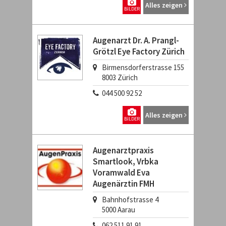
Alles zeigen
BILDER
Augenarzt Dr. A. Prangl-
Grötzl Eye Factory Zürich
Birmensdorferstrasse 155
8003
Zürich
044 500 92 52
Alles zeigen
BILDER
Augenarztpraxis
Smartlook, Vrbka
Voramwald Eva
Augenärztin FMH
Bahnhofstrasse 4
5000
Aarau
062 511 91 91