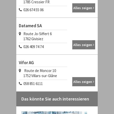
1785
Cressier FR
Alles zeigen
026 674 55 06
Datamed SA
Route Jo-Siffert 6
1762
Givisiez
Alles zeigen
026 409 74 74
Vifor AG
Route de Moncor 10
1752
Villars-sur-Glâne
Alles zeigen
058 851 6111
Das könnte Sie auch interessieren