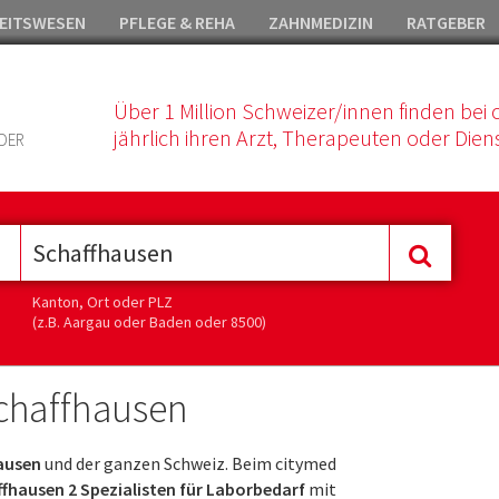
EITSWESEN
PFLEGE & REHA
ZAHNMEDIZIN
RATGEBER
Über 1 Million Schweizer/innen finden bei 
jährlich ihren Arzt, Therapeuten oder Diens
DER
Kanton, Ort oder PLZ
(z.B. Aargau oder Baden oder 8500)
chaffhausen
ausen
und der ganzen Schweiz. Beim citymed
fhausen 2 Spezialisten für Laborbedarf
mit