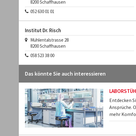
8200
Schaffhausen
052 630 01 01
Institut Dr. Risch
Mühlentalstrasse 28
8200
Schaffhausen
058 523 38 00
Das könnte Sie auch interessieren
LABORSTÜH
Entdecken Si
Ansprüche. O
mehr Komfort