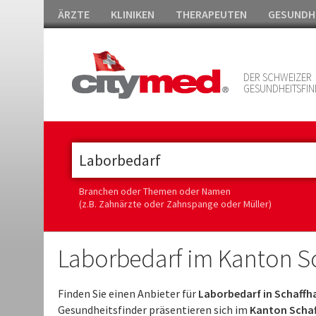
ÄRZTE
KLINIKEN
THERAPEUTEN
GESUNDH
DER SCHWEIZER
GESUNDHEITSFIN
Branchen oder Themen oder Namen
(z.B. Zahnärzte oder Zahnspange oder Müller)
Laborbedarf im Kanton S
Finden Sie einen Anbieter für
Laborbedarf in Schaffh
Gesundheitsfinder präsentieren sich im
Kanton Schaf