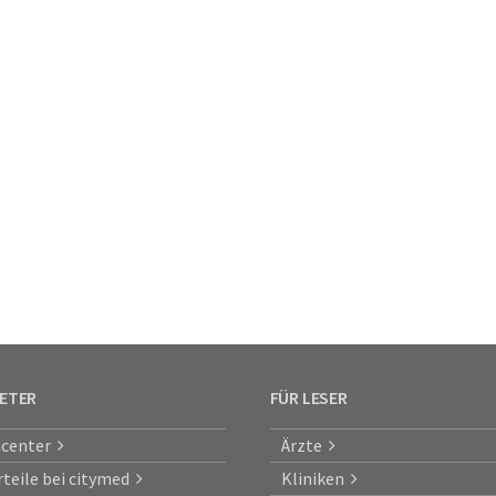
IETER
FÜR LESER
center
Ärzte
rteile bei citymed
Kliniken