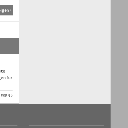
eigen
ste
en für
LESEN