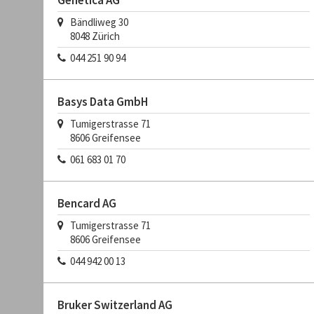
Genetica AG
Bändliweg 30
8048
Zürich
044 251 90 94
Basys Data GmbH
Tumigerstrasse 71
8606
Greifensee
061 683 01 70
Bencard AG
Tumigerstrasse 71
8606
Greifensee
044 942 00 13
Bruker Switzerland AG