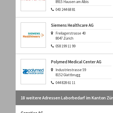
8915
Hausen am Albis
043 244 68 81
Siemens Healthcare AG
Freilagerstrasse 40
8047
Zürich
058 199 11 99
Polymed Medical Center AG
Industriestrasse 59
8152
Glattbrugg
044 828 61 11
18 weitere Adressen Laborbedarf im Kanton Zür