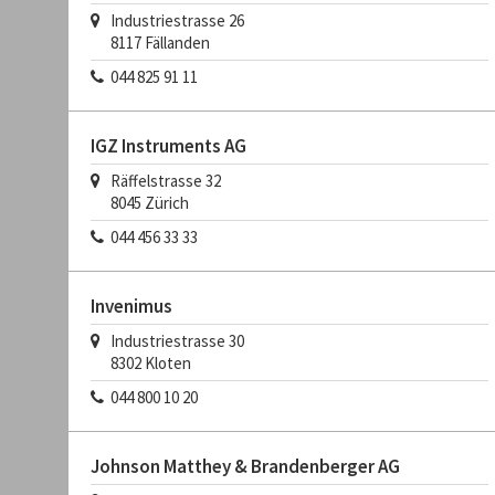
Industriestrasse 26
8117
Fällanden
044 825 91 11
IGZ Instruments AG
Räffelstrasse 32
8045
Zürich
044 456 33 33
Invenimus
Industriestrasse 30
8302
Kloten
044 800 10 20
Johnson Matthey & Brandenberger AG