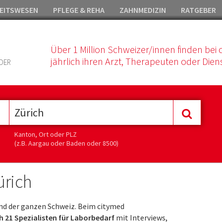
EITSWESEN
PFLEGE & REHA
ZAHNMEDIZIN
RATGEBER
Über 1 Million Schweizer/innen finden bei 
jährlich ihren Arzt, Therapeuten oder Diens
DER
Kanton, Ort oder PLZ
(z.B. Aargau oder Baden oder 8500)
ürich
nd der ganzen Schweiz. Beim citymed
h 21 Spezialisten für Laborbedarf
mit Interviews,