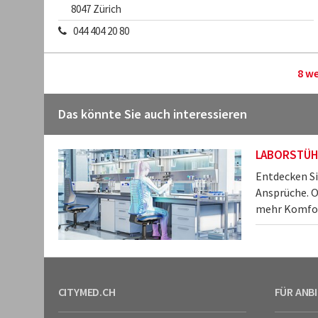
8047
Zürich
044 404 20 80
8 w
Das könnte Sie auch interessieren
LABORSTÜH
Entdecken Si
Ansprüche. O
mehr Komfort
CITYMED.CH
FÜR ANB