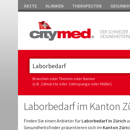
ÄRZTE
KLINIKEN
THERAPEUTEN
GESUNDH
DER SCHWEIZER
GESUNDHEITSFIN
Branchen oder Themen oder Namen
(z.B. Zahnärzte oder Zahnspange oder Müller)
Laborbedarf im Kanton Z
Finden Sie einen Anbieter für
Laborbedarf in Zürich
u
Gesundheitsfinder präsentieren sich im
Kanton Züric