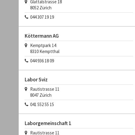
Glattalstrasse 18
8052
Zürich
044 307 19 19
Köttermann AG
Kemptpark 14
8310
Kemptthal
044 936 18 09
Labor Sviz
Rautistrasse 11
8047
Zürich
041 552 55 15
Laborgemeinschaft 1
Rautistrasse 11