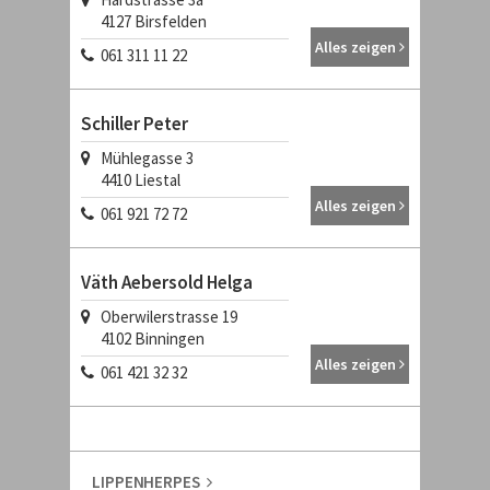
4127
Birsfelden
Alles zeigen
061 311 11 22
Schiller Peter
Mühlegasse 3
4410
Liestal
Alles zeigen
061 921 72 72
Väth Aebersold Helga
Oberwilerstrasse 19
4102
Binningen
Alles zeigen
061 421 32 32
LIPPENHERPES