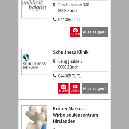
Forchstrasse 340
8008
Zürich
044 386 11 11
Alles zeigen
BILDER
Schulthess Klinik
Lengghalde 2
8008
Zürich
044 385 71 71
Alles zeigen
BILDER
VIDEOS
Kröber Markus
Wirbelsäulenzentrum
Hirslanden