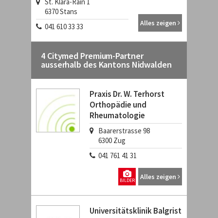
St. Klara-Rain 1
6370
Stans
Alles zeigen
041 610 33 33
4 Citymed Premium-Partner
ausserhalb des Kantons Nidwalden
Praxis Dr. W. Terhorst
Orthopädie und
Rheumatologie
Baarerstrasse 98
6300
Zug
041 761 41 31
Alles zeigen
BILDER
Universitätsklinik Balgrist