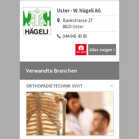
Uster - W. Hägeli AG
Bankstrasse 27
8610
Uster
044 941 43 85
Alles zeigen
BILDER
Verwandte Branchen
ORTHOPÄDIETECHNIK SVOT