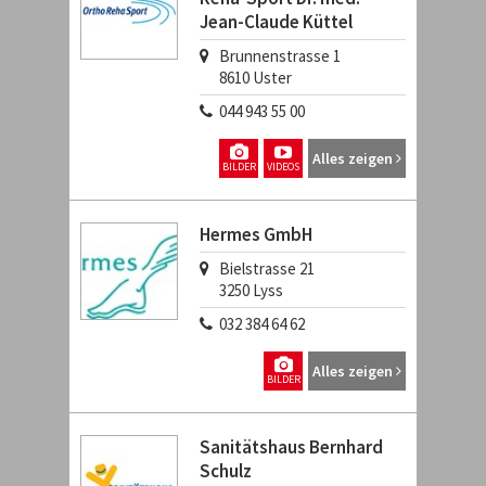
Jean-Claude Küttel
Brunnenstrasse 1
8610
Uster
044 943 55 00
Alles zeigen
BILDER
VIDEOS
Hermes GmbH
Bielstrasse 21
3250
Lyss
032 384 64 62
Alles zeigen
BILDER
Sanitätshaus Bernhard
Schulz