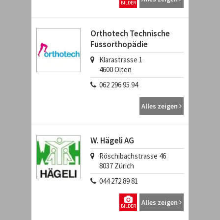
BILDER
Orthotech Technische
Fussorthopädie
Klarastrasse 1
4600
Olten
062 296 95 94
Alles zeigen
W. Hägeli AG
Röschibachstrasse 46
8037
Zürich
044 272 89 81
Alles zeigen
BILDER