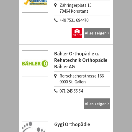
Zähringerplatz 15
78464
Konstanz
+49 7531 694470
Alles zeigen
BILDER
Bähler Orthopädie u.
Rehatechnik Orthopädie
Bähler AG
Rorschacherstrasse 166
9000
St. Gallen
071 245 55 54
Alles zeigen
Gygi Orthopädie