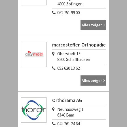
4800
Zofingen
062 751 99 00
Alles zeigen
marcosteffen Orthopädie
Oberstadt 15
8200
Schaffhausen
052 620 13 62
Alles zeigen
Orthorama AG
Neuhausweg 1
6340
Baar
041 761 24 64