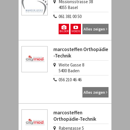
Missionsstrasse 38
4055
Basel
061 381 00 50
Alles zeigen
BILDER
VIDEOS
marcosteffen Orthopädie
-Technik
Weite Gasse 8
5400
Baden
056 210 46 46
Alles zeigen
marcosteffen
Orthopädie-Technik
Rabengasse 5