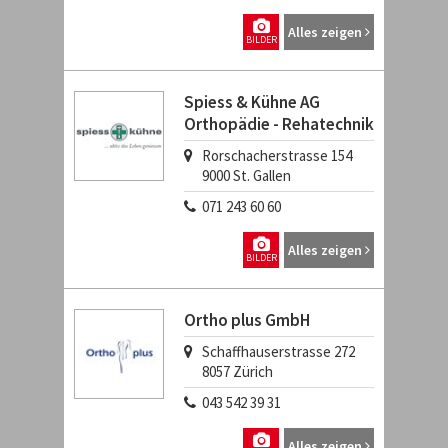
Alles zeigen
BILDER
Spiess & Kühne AG
Orthopädie - Rehatechnik
Rorschacherstrasse 154
9000
St. Gallen
071 243 60 60
Alles zeigen
BILDER
Ortho plus GmbH
Schaffhauserstrasse 272
8057
Zürich
043 542 39 31
Alles zeigen