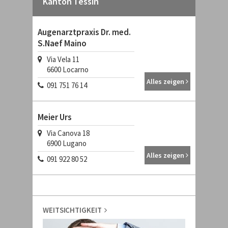
Kanton Tessin
Augenarztpraxis Dr. med.
S.Naef Maino
Via Vela 11
6600
Locarno
Alles zeigen
091 751 76 14
Meier Urs
Via Canova 18
6900
Lugano
Alles zeigen
091 922 80 52
WEITSICHTIGKEIT