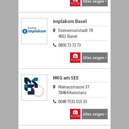
Alles zeigen
BILDER
implakom Basel
Steinenvorstadt 79
4051
Basel
0800 73 73 73
Alles zeigen
BILDER
MKG am SEE
Mainaustrasse 37
78464
Konstanz
0049 7531 515 33
Alles zeigen
BILDER