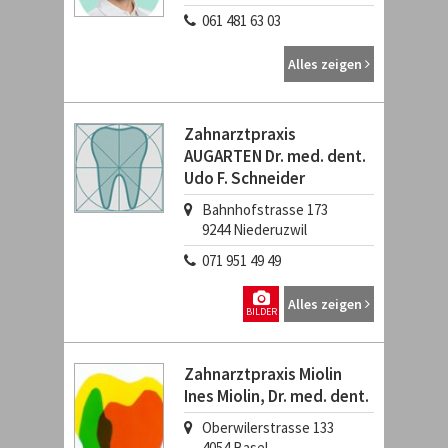
061 481 63 03
Alles zeigen
Zahnarztpraxis
AUGARTEN Dr. med. dent.
Udo F. Schneider
Bahnhofstrasse 173
9244
Niederuzwil
071 951 49 49
Alles zeigen
BILDER
Zahnarztpraxis Miolin
Ines Miolin, Dr. med. dent.
Oberwilerstrasse 133
4054
Basel