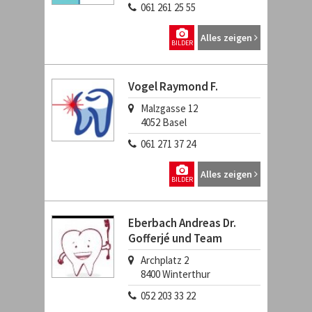
061 261 25 55
Alles zeigen
BILDER
Vogel Raymond F.
Malzgasse 12
4052
Basel
061 271 37 24
Alles zeigen
BILDER
Eberbach Andreas Dr.
Gofferjé und Team
Archplatz 2
8400
Winterthur
052 203 33 22