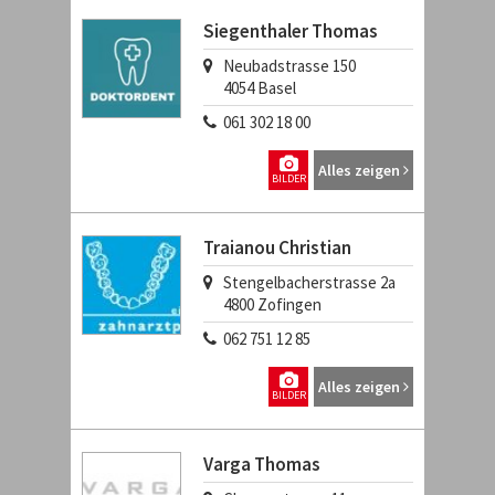
Siegenthaler Thomas
Neubadstrasse 150
4054
Basel
061 302 18 00
Alles zeigen
BILDER
Traianou Christian
Stengelbacherstrasse 2a
4800
Zofingen
062 751 12 85
Alles zeigen
BILDER
Varga Thomas