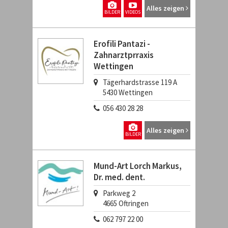
Alles zeigen
BILDER
VIDEOS
Erofili Pantazi -
Zahnarztprraxis
Wettingen
Tägerhardstrasse 119 A
5430
Wettingen
056 430 28 28
Alles zeigen
BILDER
Mund-Art Lorch Markus,
Dr. med. dent.
Parkweg 2
4665
Oftringen
062 797 22 00