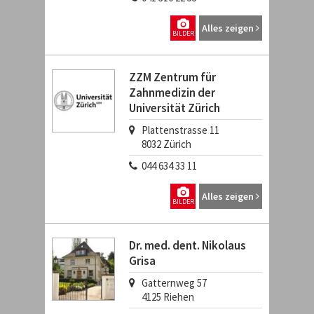
Alles zeigen
BILDER
ZZM Zentrum für
Zahnmedizin der
Universität Zürich
Plattenstrasse 11
8032
Zürich
044 634 33 11
Alles zeigen
BILDER
Dr. med. dent. Nikolaus
Grisa
Gatternweg 57
4125
Riehen