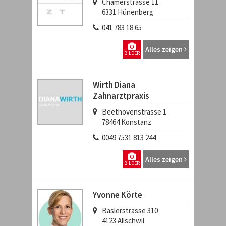
Chamerstrasse 11
6331
Hünenberg
041 783 18 65
Alles zeigen
BILDER
Wirth Diana
Zahnarztpraxis
Beethovenstrasse 1
78464
Konstanz
0049 7531 813 244
Alles zeigen
BILDER
Yvonne Körte
Baslerstrasse 310
4123
Allschwil