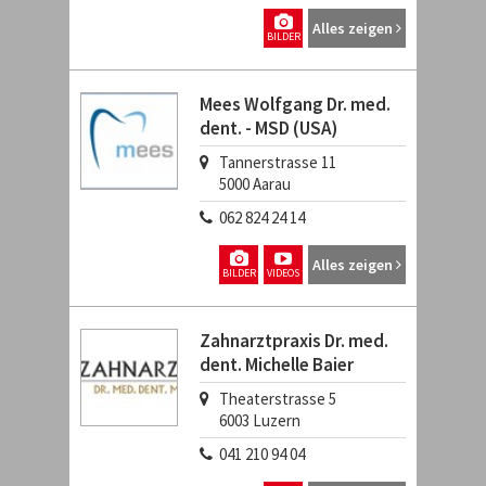
Alles zeigen
BILDER
Mees Wolfgang Dr. med.
dent. - MSD (USA)
Tannerstrasse 11
5000
Aarau
062 824 24 14
Alles zeigen
BILDER
VIDEOS
Zahnarztpraxis Dr. med.
dent. Michelle Baier
Theaterstrasse 5
6003
Luzern
041 210 94 04