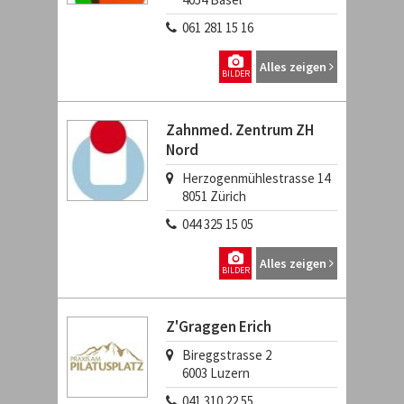
061 281 15 16
Alles zeigen
BILDER
Zahnmed. Zentrum ZH
Nord
Herzogenmühlestrasse 14
8051
Zürich
044 325 15 05
Alles zeigen
BILDER
Z'Graggen Erich
Bireggstrasse 2
6003
Luzern
041 310 22 55