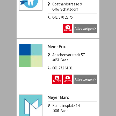
Gotthardstrasse 9
6467
Schattdorf
041 870 22 75
Alles zeigen
BILDER
Meier Eric
Aeschenvorstadt 57
4051
Basel
061 272 61 31
Alles zeigen
BILDER
VIDEOS
Meyer Marc
Rümelinsplatz 14
4001
Basel