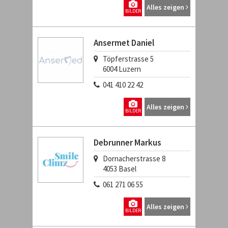
Alles zeigen
BILDER
Ansermet Daniel
Töpferstrasse 5
6004
Luzern
041 410 22 42
Alles zeigen
BILDER
Debrunner Markus
Dornacherstrasse 8
4053
Basel
061 271 06 55
Alles zeigen
BILDER