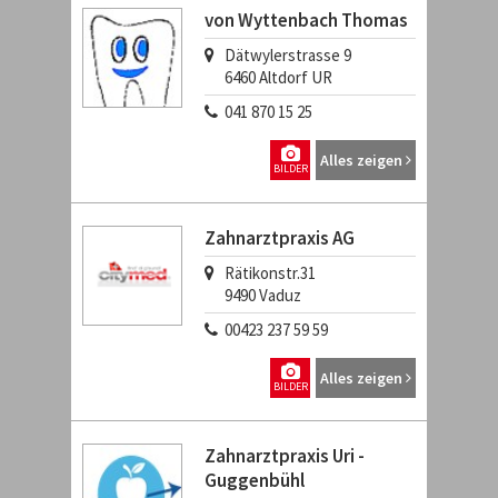
von Wyttenbach Thomas
Dätwylerstrasse 9
6460
Altdorf UR
041 870 15 25
Alles zeigen
BILDER
Zahnarztpraxis AG
Rätikonstr.31
9490
Vaduz
00423 237 59 59
Alles zeigen
BILDER
Zahnarztpraxis Uri -
Guggenbühl