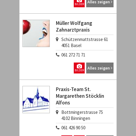
Alles zeigen
BILDER
Müller Wolfgang
Zahnarztpraxis
Schützenmattstrasse 61
4051
Basel
061 272 71 71
Alles zeigen
BILDER
Praxis-Team St.
Margarethen Stöcklin
Alfons
Bottmingerstrasse 75
4102
Binningen
061 426 90 50