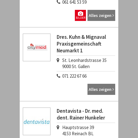
061 641 53 59
Alles zeigen
BILDER
Dres. Kuhn & Mignaval
Praxisgemeinschaft
Neumarkt 1
St. Leonhardstrasse 35
9000
St. Gallen
071 222 67 66
Alles zeigen
Dentavista - Dr. med.
dent. Rainer Hunkeler
Hauptstrasse 39
4153
Reinach BL