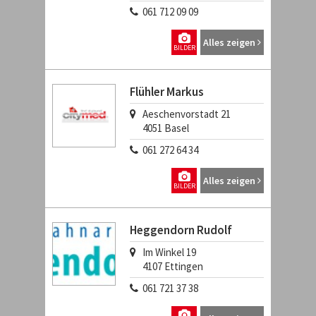
061 712 09 09
Alles zeigen
BILDER
Flühler Markus
Aeschenvorstadt 21
4051
Basel
061 272 64 34
Alles zeigen
BILDER
Heggendorn Rudolf
Im Winkel 19
4107
Ettingen
061 721 37 38