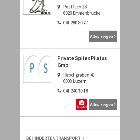
Postfach 18
6020
Emmenbrücke
041 280 80 77
Alles zeigen
Private Spitex Pilatus
GmbH
Hirschgraben 43
6003
Luzern
041 240 30 18
Alles zeigen
BILDER
BEHINDERTENTRANSPORT