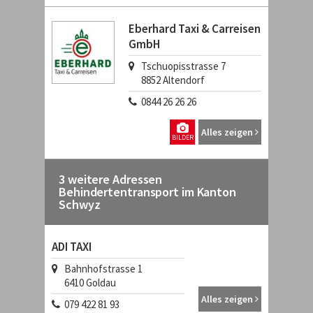
Eberhard Taxi & Carreisen
GmbH
Tschuopisstrasse 7
8852
Altendorf
0844 26 26 26
Alles zeigen
BILDER
3 weitere Adressen
Behindertentransport im Kanton
Schwyz
ADI TAXI
Bahnhofstrasse 1
6410
Goldau
Alles zeigen
079 422 81 93