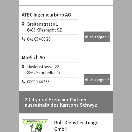
ATEC Ingenieurbüro AG
Breitenstrasse 1
6403
Küssnacht SZ
Alles zeigen
041 854 80 20
MoPi.ch AG
Haslenstrasse 22
8862
Schübelbach
Alles zeigen
0800 144 365
2 Citymed Premium-Partner
ausserhalb des Kantons Schwyz
Rols Dienstleistungs
GmbH