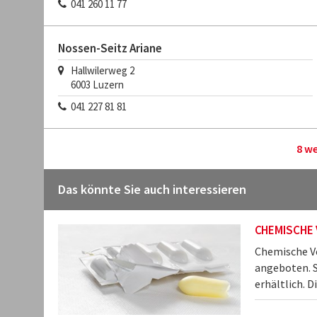
041 260 11 77
Nossen-Seitz Ariane
Hallwilerweg 2
6003
Luzern
041 227 81 81
8 w
Das könnte Sie auch interessieren
CHEMISCHE
Chemische Ve
angeboten. S
erhältlich. D