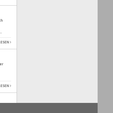
ch
.
LESEN
er
LESEN