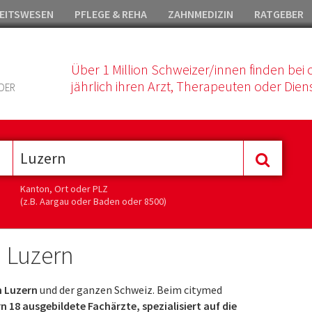
EITSWESEN
PFLEGE & REHA
ZAHNMEDIZIN
RATGEBER
Über 1 Million Schweizer/innen finden bei 
jährlich ihren Arzt, Therapeuten oder Diens
DER
Kanton, Ort oder PLZ
(z.B. Aargau oder Baden oder 8500)
 Luzern
n Luzern
und der ganzen Schweiz. Beim citymed
 18 ausgebildete Fachärzte, spezialisiert auf die