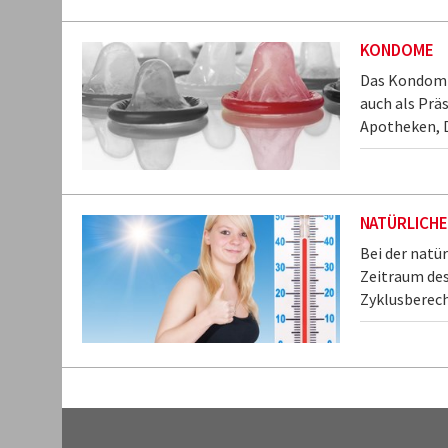
KONDOME
Das Kondom i
auch als Prä
Apotheken, D
NATÜRLICH
Bei der natü
Zeitraum des
Zyklusberech