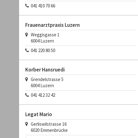
041 410 70 66
Frauenarztpraxis Luzern
Weggisgasse 1
6004
Luzern
041 220 80 50
Korber Hansruedi
Grendelstrasse 5
6004
Luzern
041 412 32 42
Legat Mario
Gerliswilstrasse 16
6020
Emmenbrücke