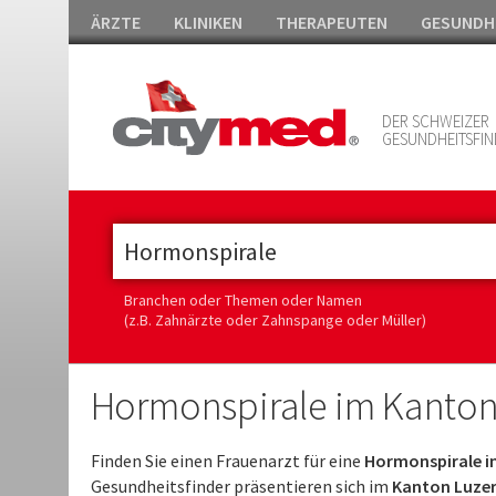
ÄRZTE
KLINIKEN
THERAPEUTEN
GESUNDH
DER SCHWEIZER
GESUNDHEITSFIN
Branchen oder Themen oder Namen
(z.B. Zahnärzte oder Zahnspange oder Müller)
Hormonspirale im Kanton
Finden Sie einen Frauenarzt für eine
Hormonspirale i
Gesundheitsfinder präsentieren sich im
Kanton Luzern