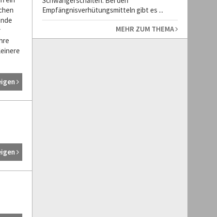
Schwangerschaften. Bei den
schen
Empfängnisverhütungsmitteln gibt es ...
ende
MEHR ZUM THEMA
r
hre
leinere
eigen
eigen