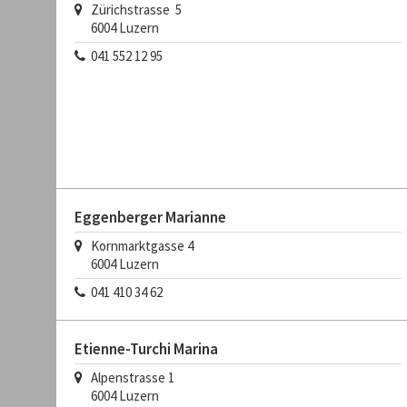
Zürichstrasse 5
6004
Luzern
041 552 12 95
Eggenberger Marianne
Kornmarktgasse 4
6004
Luzern
041 410 34 62
Etienne-Turchi Marina
Alpenstrasse 1
6004
Luzern