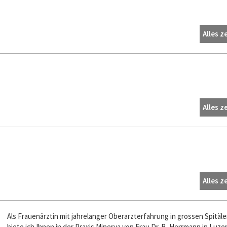
Alles z
Alles z
Alles z
Als Frauenärztin mit jahrelanger Oberarzterfahrung in grossen Spitäle
biete ich Ihnen in der Praxis Minerva von Frau Dr. B. Herrmann in Luzer