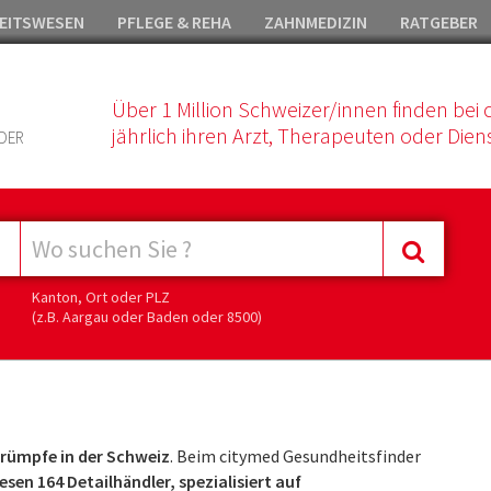
EITSWESEN
PFLEGE & REHA
ZAHNMEDIZIN
RATGEBER
Über 1 Million Schweizer/innen finden bei 
jährlich ihren Arzt, Therapeuten oder Diens
DER
Kanton, Ort oder PLZ
(z.B. Aargau oder Baden oder 8500)
rümpfe in der Schweiz
. Beim citymed Gesundheitsfinder
en 164 Detailhändler, spezialisiert auf