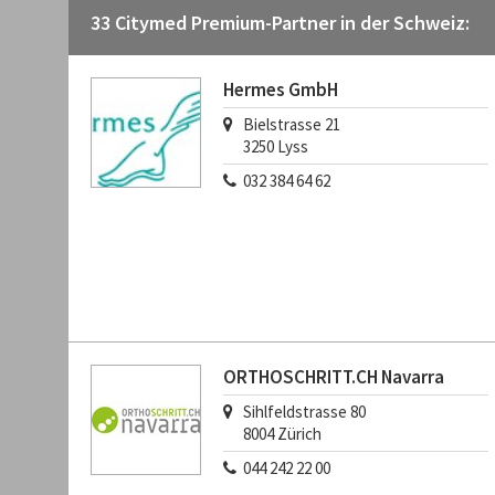
33 Citymed Premium-Partner in der Schweiz:
Hermes GmbH
Bielstrasse 21
3250
Lyss
032 384 64 62
ORTHOSCHRITT.CH Navarra
Sihlfeldstrasse 80
8004
Zürich
044 242 22 00