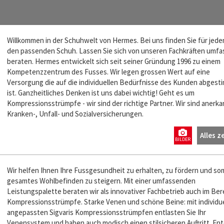
Willkommen in der Schuhwelt von Hermes. Bei uns finden Sie für jede
den passenden Schuh. Lassen Sie sich von unseren Fachkräften umf
beraten. Hermes entwickelt sich seit seiner Gründung 1996 zu einem
Kompetenzzentrum des Fusses. Wir legen grossen Wert auf eine
Versorgung die auf die individuellen Bedürfnisse des Kunden abgest
ist. Ganzheitliches Denken ist uns dabei wichtig! Geht es um
Kompressionsstrümpfe - wir sind der richtige Partner. Wir sind anerk
Kranken-, Unfall- und Sozialversicherungen.
Alles z
BILDER
Wir helfen Ihnen Ihre Fussgesundheit zu erhalten, zu fördern und som
gesamtes Wohlbefinden zu steigern. Mit einer umfassenden
Leistungspalette beraten wir als innovativer Fachbetrieb auch im Ber
Kompressionsstrümpfe. Starke Venen und schöne Beine: mit individue
angepassten Sigvaris Kompressionsstrümpfen entlasten Sie Ihr
Venensystem und haben auch modisch einen stilsicheren Auftritt. En