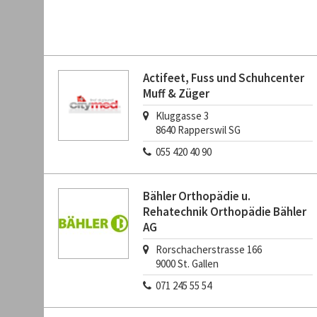
Actifeet, Fuss und Schuhcenter
Muff & Züger
Kluggasse 3
8640
Rapperswil SG
055 420 40 90
Bähler Orthopädie u.
Rehatechnik Orthopädie Bähler
AG
Rorschacherstrasse 166
9000
St. Gallen
071 245 55 54