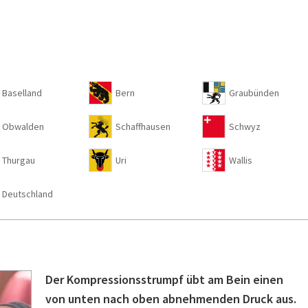
Baselland
Bern
Graubünden
Obwalden
Schaffhausen
Schwyz
Thurgau
Uri
Wallis
Deutschland
Der Kompressionsstrumpf übt am Bein einen
von unten nach oben abnehmenden Druck aus.