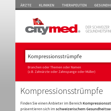
ÄRZTE
KLINIKEN
THERAPEUTEN
GESUNDH
DER SCHWEIZER
GESUNDHEITSFIN
Branchen oder Themen oder Namen
(z.B. Zahnärzte oder Zahnspange oder Müller)
Kompressionsstrümpfe
Finden Sie einen Anbieter im Bereich
Kompressionsst
präsentieren sich im
schweizerischem Gesundheitswes