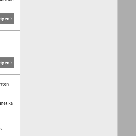
eigen
eigen
chten
smetika
s-