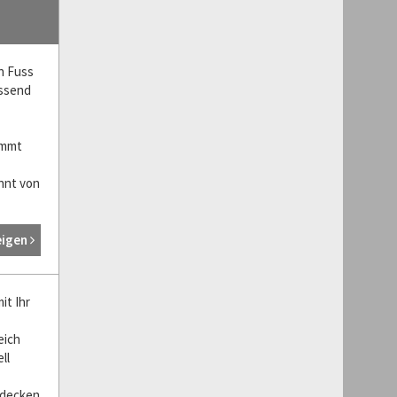
n Fuss
assend
immt
annt von
eigen
it Ihr
eich
ll
tdecken