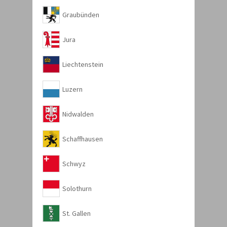
Graubünden
Jura
Liechtenstein
Luzern
Nidwalden
Schaffhausen
Schwyz
Solothurn
St. Gallen