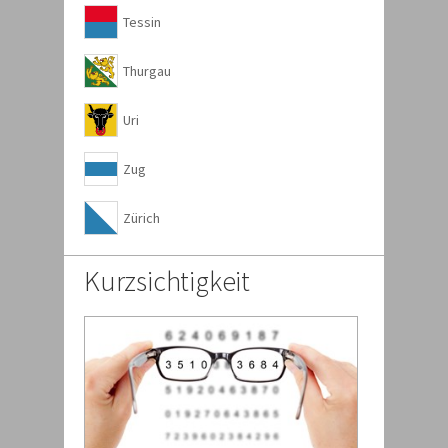
Tessin
Thurgau
Uri
Zug
Zürich
Kurzsichtigkeit