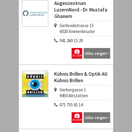
Augenzentrum
LuzernNord - Dr. Mustafa
Ghanem
Gerliswilstrasse 15
6020
Emmenbrücke
041 260 15 20
Alles zeigen
BILDER
Kühnis Brillen & Optik AG
Kühnis Brillen
Gerbergasse 1
9450
Altstätten
071 755 65 14
Alles zeigen
BILDER