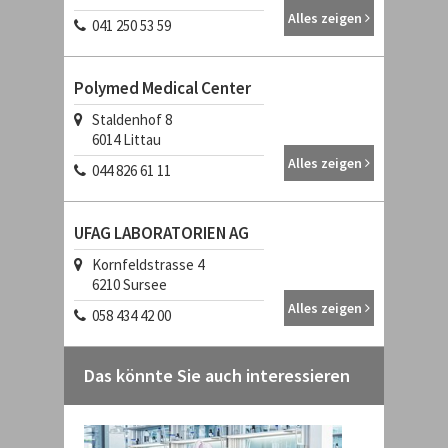
Alles zeigen
041 250 53 59
Polymed Medical Center
Staldenhof 8
6014
Littau
Alles zeigen
044 826 61 11
UFAG LABORATORIEN AG
Kornfeldstrasse 4
6210
Sursee
Alles zeigen
058 434 42 00
Das könnte Sie auch interessieren