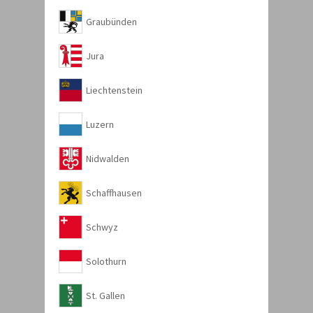
Graubünden
Jura
Liechtenstein
Luzern
Nidwalden
Schaffhausen
Schwyz
Solothurn
St. Gallen