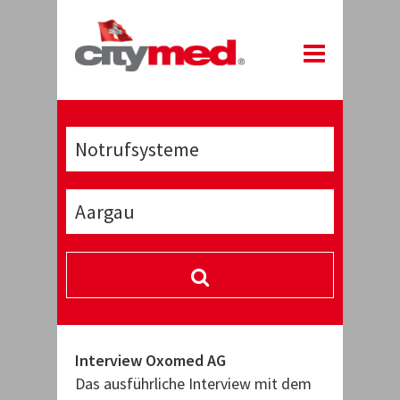
Interview Oxomed AG
Interview 
w mit dem
Das ausführliche Interview mit dem
Das ausfüh