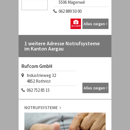
5506
Mägenwil
062 889 50 00
Alles zeigen
BILDER
1 weitere Adresse Notrufsysteme
im Kanton Aargau
Rufcom GmbH
Industrieweg 32
4852
Rothrist
Alles zeigen
062 752 85 15
NOTRUFSYSTEME