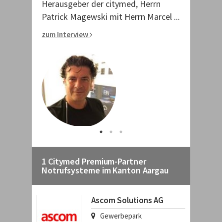
 Herrn
Herausgeber der citymed, Herrn
Herausgebe
 Pascal ...
Patrick Magewski mit Herrn Marcel ...
Patrick Mag
zum Interview
zum Intervi
1 Citymed Premium-Partner
Notrufsysteme im Kanton Aargau
Ascom Solutions AG
Gewerbepark