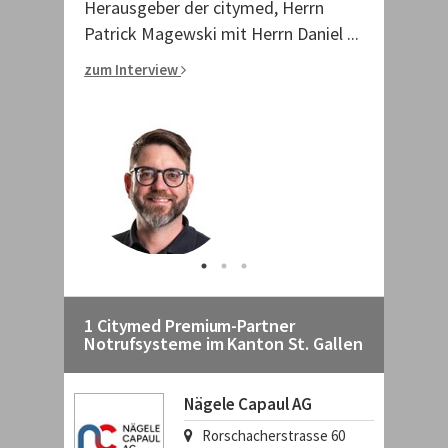
 Herrn
Herausgeber der citymed, Herrn
Herausgebe
 ...
Patrick Magewski mit Herrn Daniel ...
Patrick Mag
zum Interview
zum Intervi
1 Citymed Premium-Partner
Notrufsysteme im Kanton St. Gallen
Nägele Capaul AG
Rorschacherstrasse 60