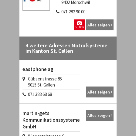
9402
Mörschwil
071 282 90 00
Alles zeigen
BILDER
4 weitere Adressen Notrufsysteme
im Kanton St. Gallen
eastphone ag
Gübsenstrasse 85
9015
St. Gallen
Alles zeigen
071 388 68 68
martin-gets
Alles zeigen
Kommunikationssysteme
GmbH