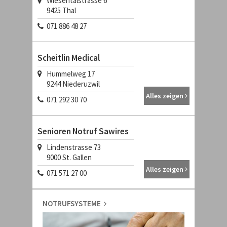
Wiesentalstrasse 6
9425
Thal
071 886 48 27
Scheitlin Medical
Hummelweg 17
9244
Niederuzwil
Alles zeigen
071 292 30 70
Senioren Notruf Sawires
Lindenstrasse 73
9000
St. Gallen
Alles zeigen
071 571 27 00
NOTRUFSYSTEME